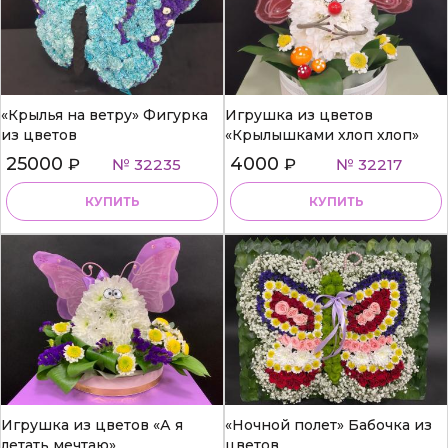
«Крылья на ветру» Фигурка
Игрушка из цветов
из цветов
«Крылышками хлоп хлоп»
25000
4000
₽
№ 32235
₽
№ 32217
КУПИТЬ
КУПИТЬ
Игрушка из цветов «А я
«Ночной полет» Бабочка из
летать мечтаю»
цветов