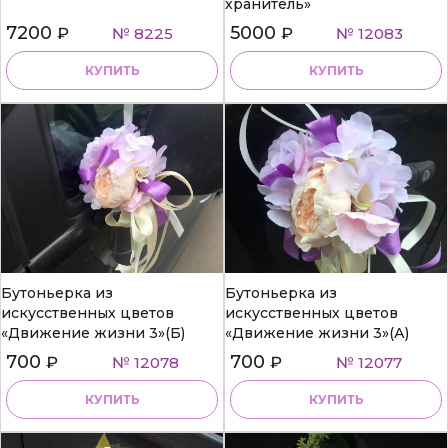
хранитель»
7200
5000
₽
№ 8225
₽
№ 12083
КУПИТЬ
КУПИТЬ
Бутоньерка из
Бутоньерка из
искусственных цветов
искусственных цветов
«Движение жизни 3»(Б)
«Движение жизни 3»(А)
700
700
₽
№ 12078
₽
№ 12077
КУПИТЬ
КУПИТЬ