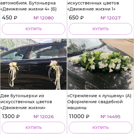
автомобиля. Бутоньерка
искусственных цветов
«Движение жизни 4» (Б)
«Движение жизни 1»
450
650
₽
№ 12080
₽
№ 12027
КУПИТЬ
КУПИТЬ
Две бутоньерки из
«Стремление к лучшему» (А)
искусственных цветов
Оформление свадебной
«Движение жизни»
машины
1300
11000
₽
№ 12026
₽
№ 14495
КУПИТЬ
КУПИТЬ