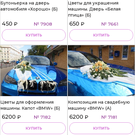
Бутоньерка на дверь
Цветы для украшения
автомобиля «Хорошо» (Б)
машины. Дверь «Белая
птица» (Б)
450
650
₽
№ 7908
₽
№ 7661
КУПИТЬ
КУПИТЬ
Цветы для оформления
Композиция на свадебную
машины. Капот «BMW» (Б)
машину «BMW» (А)
6200
6200
₽
№ 7182
₽
№ 7181
КУПИТЬ
КУПИТЬ