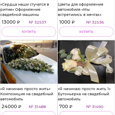
«Сердца наши стучатся в
Цветы для оформления
ритме» Оформление
автомобиля «Мы
свадебной машины
встретились в мечтах»
13000
1000
₽
№ 32537
₽
№ 32536
КУПИТЬ
КУПИТЬ
«Я начинаю просто жить»
«Я начинаю просто жить 1»
Композиция на свадебный
Бутоньерка на свадебный
автомобиль
автомобиль
24000
700
₽
№ 31488
₽
№ 31490