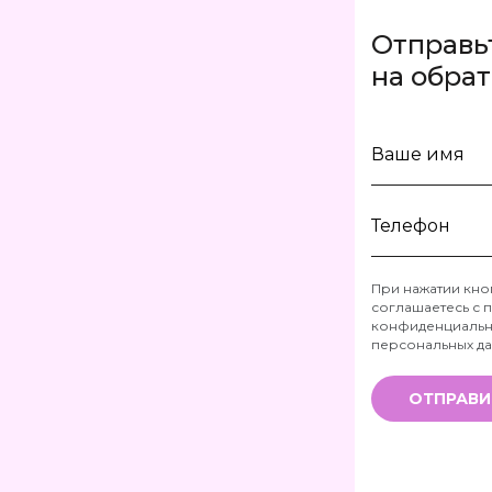
Отправь
на обра
Ваше
имя
Телефон
При нажатии кно
соглашаетесь с
п
*
конфиденциальн
персональных д
ОТПРАВИ