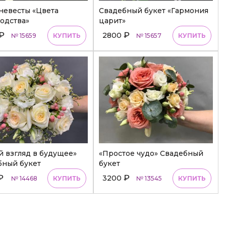
невесты «Цвета
Свадебный букет «Гармония
одства»
царит»
₽
₽
2800
№ 15659
КУПИТЬ
№ 15657
КУПИТЬ
 взгляд в будущее»
«Простое чудо» Свадебный
бный букет
букет
₽
₽
3200
№ 14468
КУПИТЬ
№ 13545
КУПИТЬ