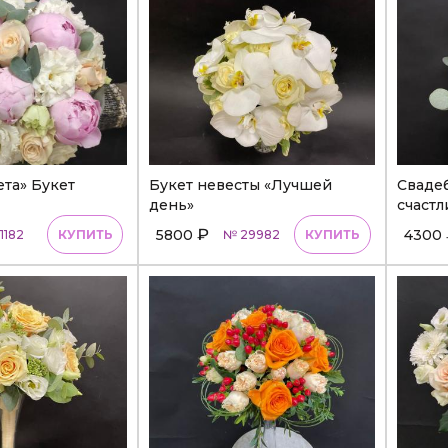
ета» Букет
Букет невесты «Лучшей
Свадеб
день»
счастл
₽
5800
4300
1182
КУПИТЬ
№ 29982
КУПИТЬ