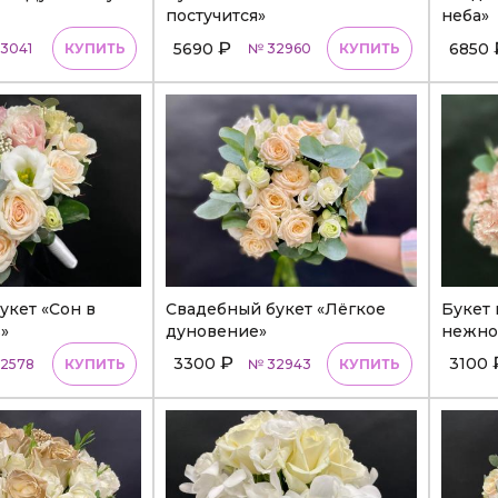
постучится»
неба»
₽
5690
6850
3041
КУПИТЬ
№ 32960
КУПИТЬ
укет «Сон в
Свадебный букет «Лёгкое
Букет 
»
дуновение»
нежно
₽
3300
3100
2578
КУПИТЬ
№ 32943
КУПИТЬ