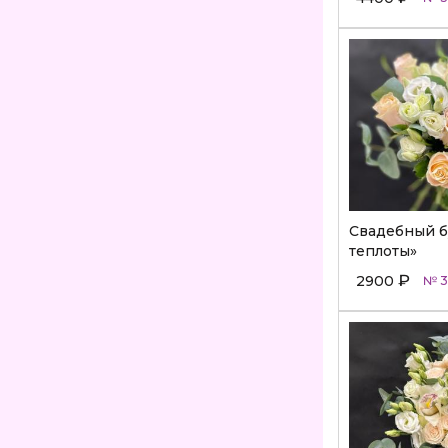
Свадебный б
теплоты»
₽
2900
№ 3