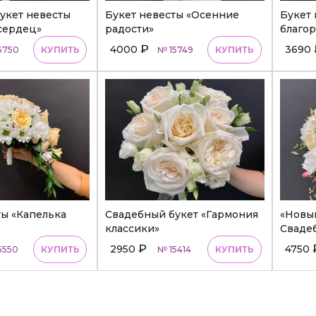
укет невесты
Букет невесты «Осенние
Букет 
сердец»
радости»
благор
₽
4000
3690
5750
КУПИТЬ
№ 15749
КУПИТЬ
ты «Капелька
Свадебный букет «Гармония
«Новый
классики»
Сваде
₽
2950
4750
5550
КУПИТЬ
№ 15414
КУПИТЬ