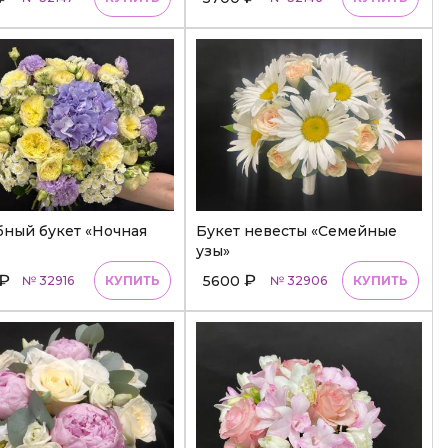
бный букет «Ночная
Букет невесты «Семейные
узы»
₽
₽
5600
№ 32916
КУПИТЬ
№ 32906
КУПИТЬ