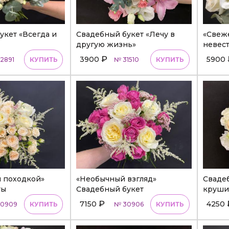
укет «Всегда и
Свадебный букет «Лечу в
«Свеже
другую жизнь»
невес
₽
3900
5900
2891
КУПИТЬ
№ 31510
КУПИТЬ
 походкой»
«Необычный взгляд»
Свадеб
ты
Свадебный букет
крушит
₽
7150
4250
30909
КУПИТЬ
№ 30906
КУПИТЬ