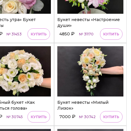
сть утра» Букет
Букет невесты «Настроение
ты
души»
₽
₽
4850
№ 31453
КУПИТЬ
№ 31170
КУПИТЬ
ный букет «Как
Букет невесты «Милый
ься голова»
Лизок»
₽
₽
7000
№ 30745
КУПИТЬ
№ 30742
КУПИТЬ