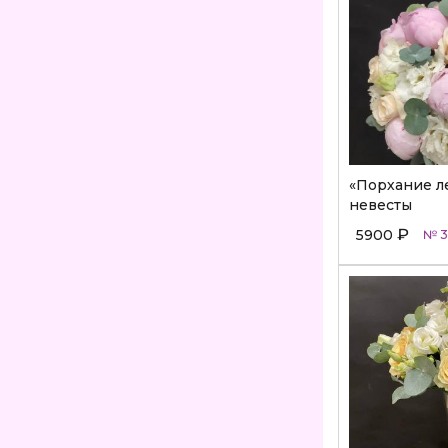
«Порхание л
невесты
₽
5900
№ 3