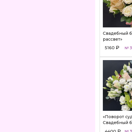
Свадебный б
рассвет»
₽
5160
№ 3
«Поворот су
Свадебный б
₽
4400
№ 3