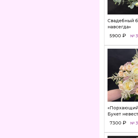
Свадебный б
навсегда»
₽
5900
№ 3
«Порхающий
Букет невес
₽
7300
№ 