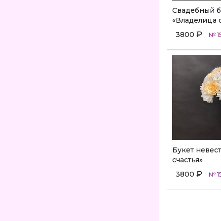
Свадебный б
«Владелица 
₽
3800
№ 1
Букет невес
счастья»
₽
3800
№ 1