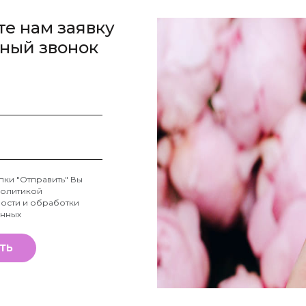
те нам заявку
тный звонок
пки "Отправить" Вы
олитикой
ости и обработки
анных
ТЬ