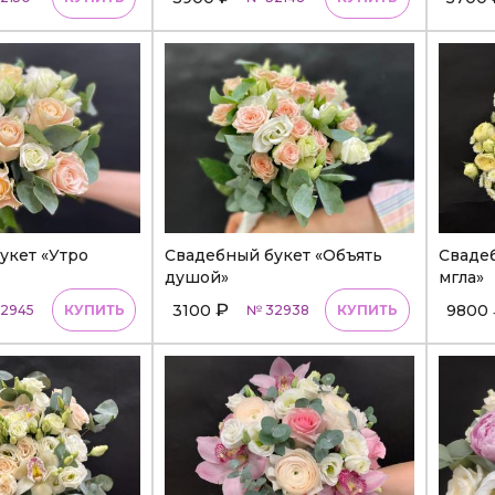
укет «Утро
Свадебный букет «Объять
Сваде
душой»
мгла»
₽
3100
9800
2945
КУПИТЬ
№ 32938
КУПИТЬ