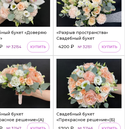
бный букет «Доверяю
«Разрыв пространства»
»
Свадебный букет
₽
₽
4200
№ 32154
КУПИТЬ
№ 32151
КУПИТЬ
бный букет
Свадебный букет
расное решение»(А)
«Прекрасное решение»(Б)
₽
₽
5700
№ 32147
КУПИТЬ
№ 32146
КУПИТЬ