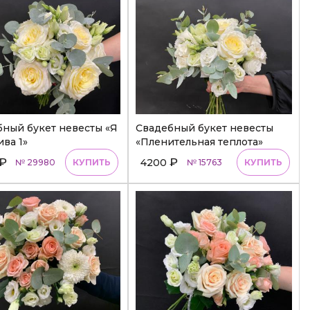
ный букет невесты «Я
Свадебный букет невесты
ива 1»
«Пленительная теплота»
₽
₽
4200
№ 29980
КУПИТЬ
№ 15763
КУПИТЬ