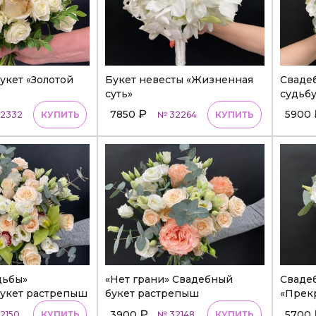
укет «Золотой
Букет невесты «Жизненная
Сваде
суть»
судьбу
₽
7850
5900
2332
КУПИТЬ
№ 32264
КУПИТЬ
дьбы»
«Нет грани» Свадебный
Сваде
укет растрепыш
букет растрепыш
«Прек
₽
3900
5700
2150
КУПИТЬ
№ 32148
КУПИТЬ