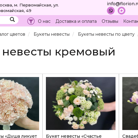
info@florion.
Москва, м. Первомайская, ул.
вомайская, 49
О нас
Доставка и оплата
Отзывы
Конта
алог цветов
Букеты невесты
Букеты невесты по цвету
т невесты кремовый
ты «Душа ликует
Букет невесты «Счастье
Свадеб