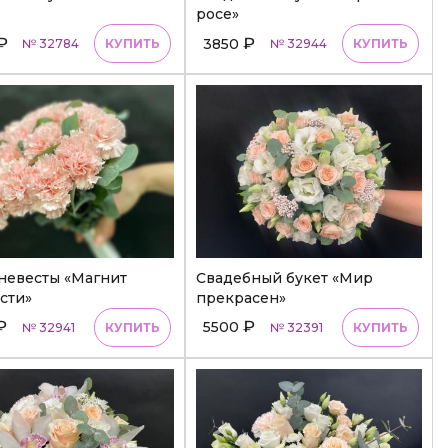
росе»
₽
₽
3850
№ 32784
КУПИТЬ
№ 32944
КУПИТЬ
невесты «Магнит
Свадебный букет «Мир
сти»
прекрасен»
₽
₽
5500
№ 32941
КУПИТЬ
№ 32391
КУПИТЬ