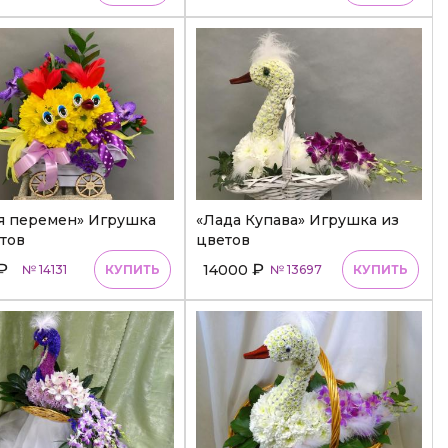
я перемен» Игрушка
«Лада Купава» Игрушка из
тов
цветов
₽
₽
14000
№ 14131
КУПИТЬ
№ 13697
КУПИТЬ