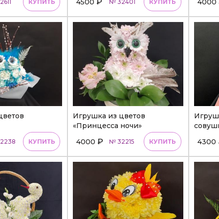
₽
4500
4000
2611
КУПИТЬ
№ 32401
КУПИТЬ
цветов
Игрушка из цветов
Игрушк
«Принцесса ночи»
совуш
₽
4000
4300
2238
КУПИТЬ
№ 32215
КУПИТЬ