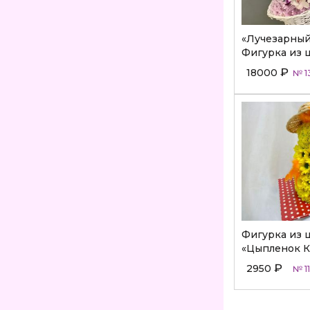
«Лучезарный
Фигурка из 
₽
18000
№ 1
Фигурка из 
«Цыпленок 
₽
2950
№ 1