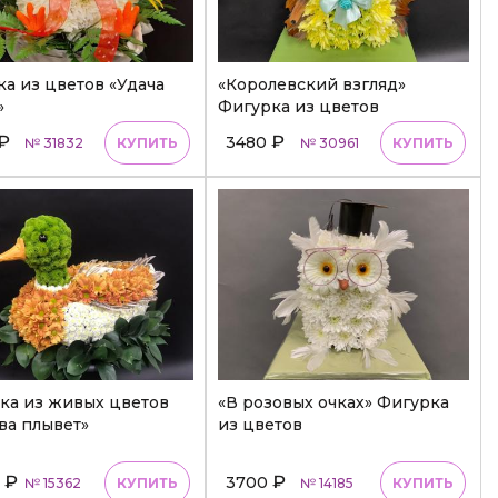
а из цветов «Удача
«Королевский взгляд»
»
Фигурка из цветов
₽
₽
3480
№ 31832
КУПИТЬ
№ 30961
КУПИТЬ
ка из живых цветов
«В розовых очках» Фигурка
ва плывет»
из цветов
₽
₽
0
3700
№ 15362
КУПИТЬ
№ 14185
КУПИТЬ