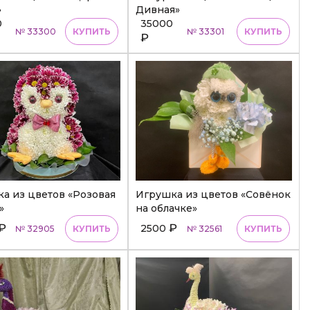
»
Дивная»
0
35000
№ 33300
КУПИТЬ
№ 33301
КУПИТЬ
₽
а из цветов «Розовая
Игрушка из цветов «Совёнок
»
на облачке»
₽
₽
2500
№ 32905
КУПИТЬ
№ 32561
КУПИТЬ