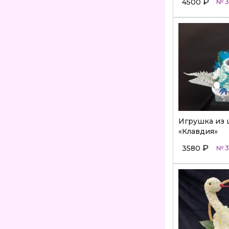
₽
4500
№ 3
Игрушка из 
«Клавдия»
₽
3580
№ 3