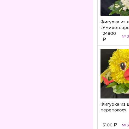
Фигурка из 
«Умиротворе
24800
№ 3
₽
Фигурка из 
переполох»
₽
3100
№ 3