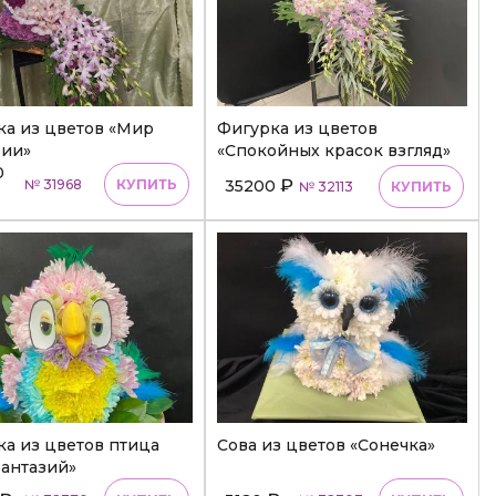
ка из цветов «Мир
Фигурка из цветов
зии»
«Спокойных красок взгляд»
0
₽
№ 31968
КУПИТЬ
35200
№ 32113
КУПИТЬ
а из цветов птица
Сова из цветов «Сонечка»
фантазий»