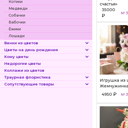
Котики
счастья»
Медведи
35000
№ 3
Собачки
₽
Бабочки
Ёжики
Лошади
Венки из цветов
Цветы на день рождения
Кому цветы
Недорогие цветы
Коллажи из цветов
Траурная флористика
Игрушка из 
Сопутствующие товары
Жемчужинка
₽
4950
№ 3