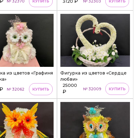
₽
₽
3120
№ 32370
КУПИТЬ
№ 32303
КУПИТЬ
а из цветов «Графиня
Фигурка из цветов «Сердце
ка»
любви»
25000
₽
№ 32009
КУПИТЬ
№ 32062
КУПИТЬ
₽