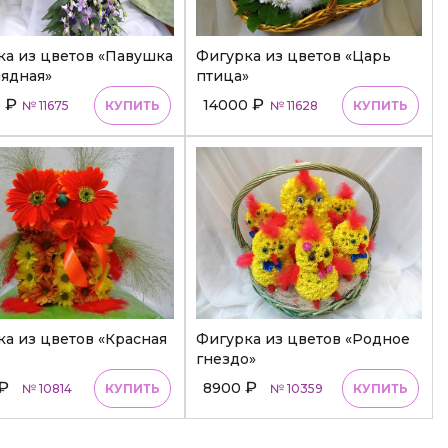
ка из цветов «Павушка
Фигурка из цветов «Царь
ядная»
птица»
₽
₽
0
14000
№ 11675
КУПИТЬ
№ 11628
КУПИТЬ
а из цветов «Красная
Фигурка из цветов «Родное
гнездо»
₽
₽
8900
№ 10814
КУПИТЬ
№ 10359
КУПИТЬ