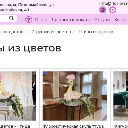
info@florion.
Москва, м. Первомайская, ул.
вомайская, 49
О нас
Доставка и оплата
Отзывы
Конта
алог цветов
Игрушки из цветов
Птицы из цветов
 из цветов
цветов «Птица
Флористическая скульптура
Фигурк