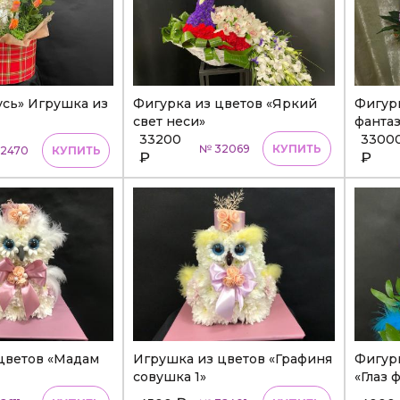
усь» Игрушка из
Фигурка из цветов «Яркий
Фигур
свет неси»
фанта
33200
3300
№ 32069
КУПИТЬ
2470
КУПИТЬ
₽
₽
цветов «Мадам
Игрушка из цветов «Графиня
Фигурк
совушка 1»
«Глаз 