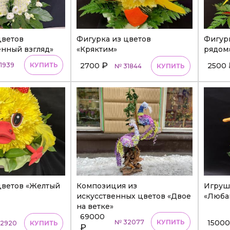
цветов
Фигурка из цветов
Фигурк
нный взгляд»
«Кряктим»
рядом
₽
1939
КУПИТЬ
2700
2500
№ 31844
КУПИТЬ
цветов «Желтый
Композиция из
Игруш
искусственных цветов «Двое
«Люба
на ветке»
69000
№ 32077
КУПИТЬ
1500
2920
КУПИТЬ
₽