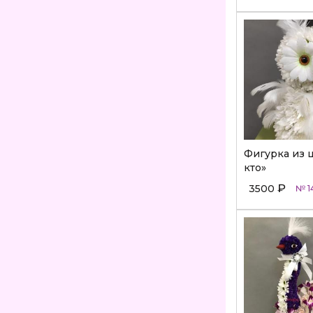
Фигурка из 
кто»
₽
3500
№ 1