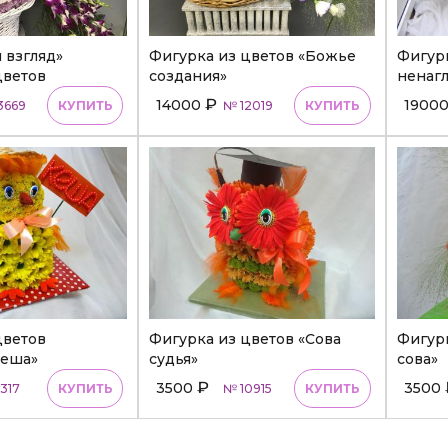
 взгляд»
Фигурка из цветов «Божье
Фигур
цветов
создания»
ненагл
₽
14000
1900
3669
КУПИТЬ
№ 12019
КУПИТЬ
цветов
Фигурка из цветов «Сова
Фигурк
Кеша»
судья»
сова»
₽
3500
3500
1317
КУПИТЬ
№ 10915
КУПИТЬ