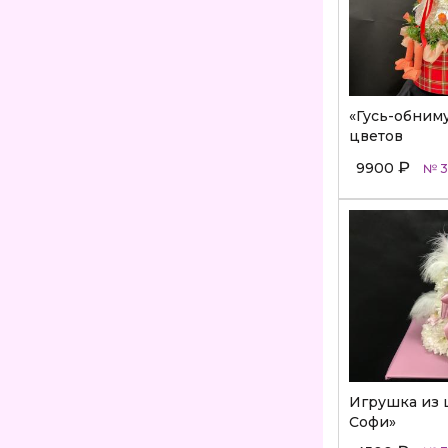
«Гусь-обним
цветов
₽
9900
№ 3
Игрушка из 
Софи»