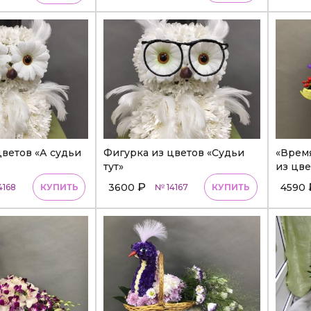
цветов «А судьи
Фигурка из цветов «Судьи
«Врем
тут»
из цве
₽
3600
4590
4168
КУПИТЬ
№ 14167
КУПИТЬ