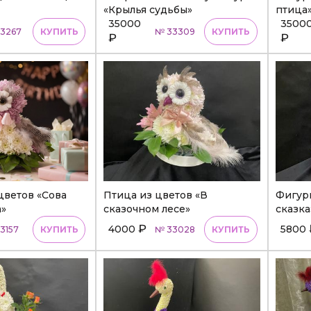
«Крылья судьбы»
птица
35000
3500
3267
КУПИТЬ
№ 33309
КУПИТЬ
₽
₽
цветов «Сова
Птица из цветов «В
Фигурк
»
сказочном лесе»
сказка
₽
4000
5800
3157
КУПИТЬ
№ 33028
КУПИТЬ