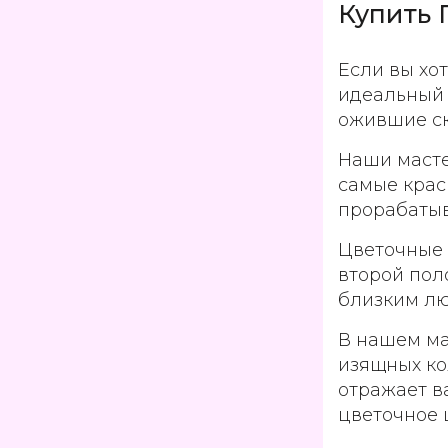
Купить 
Если вы хо
идеальный 
ожившие ск
Наши масте
самые крас
прорабатыв
Цветочные 
второй пол
близким лю
В нашем ма
изящных ко
отражает в
цветочное 