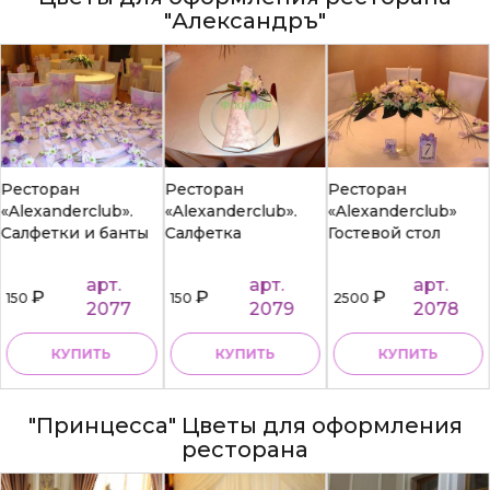
"Александръ"
Ресторан
Ресторан
Ресторан
«Alexanderclub».
«Alexanderclub».
«Alexanderclub»
Салфетки и банты
Салфетка
Гостевой стол
арт.
арт.
арт.
₽
₽
₽
150
150
2500
2077
2079
2078
КУПИТЬ
КУПИТЬ
КУПИТЬ
"Принцесса" Цветы для оформления
ресторана