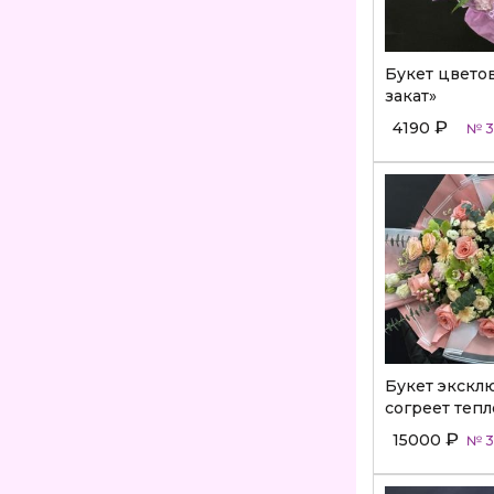
Букет цвето
закат»
₽
4190
№ 3
Букет экскл
согреет тепл
₽
15000
№ 3