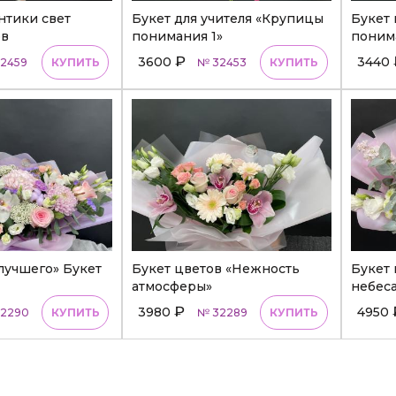
нтики свет
Букет для учителя «Крупицы
Букет
ов
понимания 1»
поним
₽
3600
3440
2459
КУПИТЬ
№ 32453
КУПИТЬ
учшего» Букет
Букет цветов «Нежность
Букет 
атмосферы»
небеса
₽
3980
4950
2290
КУПИТЬ
№ 32289
КУПИТЬ