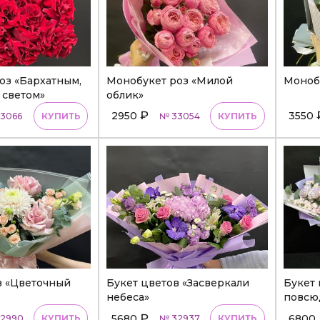
оз «Бархатным,
Монобукет роз «Милой
Монобу
 светом»
облик»
₽
2950
3550
3066
КУПИТЬ
№ 33054
КУПИТЬ
в «Цветочный
Букет цветов «Засверкали
Букет 
небеса»
повсю
₽
5680
6800
2990
КУПИТЬ
№ 32937
КУПИТЬ