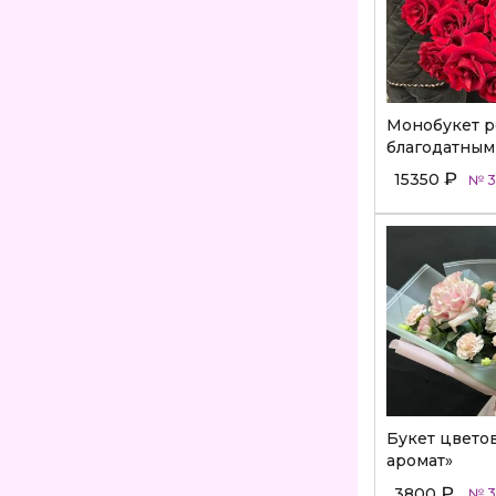
Монобукет р
благодатным
₽
15350
№ 3
Букет цвето
аромат»
₽
3800
№ 3