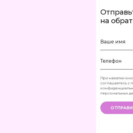
Отправь
на обра
Ваше
имя
Телефон
При нажатии кно
соглашаетесь с
п
*
конфиденциальн
персональных д
ОТПРАВИ