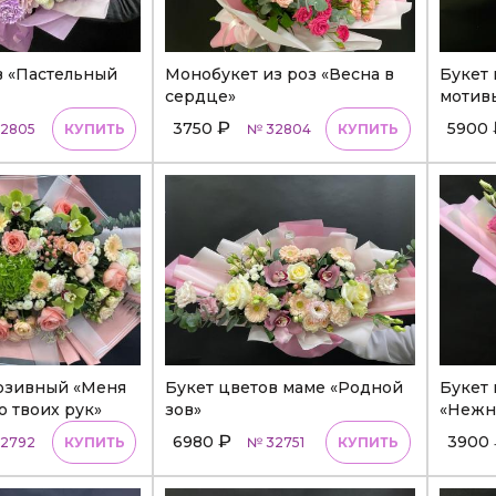
в «Пастельный
Монобукет из роз «Весна в
Букет 
сердце»
мотив
₽
3750
5900
2805
КУПИТЬ
№ 32804
КУПИТЬ
юзивный «Меня
Букет цветов маме «Родной
Букет
о твоих рук»
зов»
«Нежно
₽
6980
3900
2792
КУПИТЬ
№ 32751
КУПИТЬ