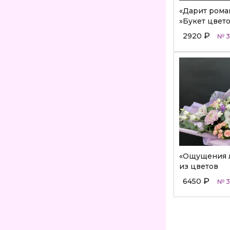
«Дарит рома
»Букет цвет
₽
2920
№ 3
«Ощущения л
из цветов
₽
6450
№ 3