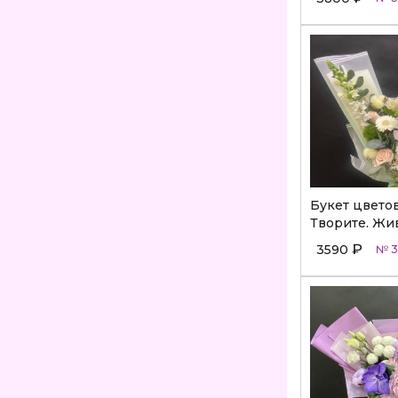
Букет цветов
Творите. Жив
₽
3590
№ 3