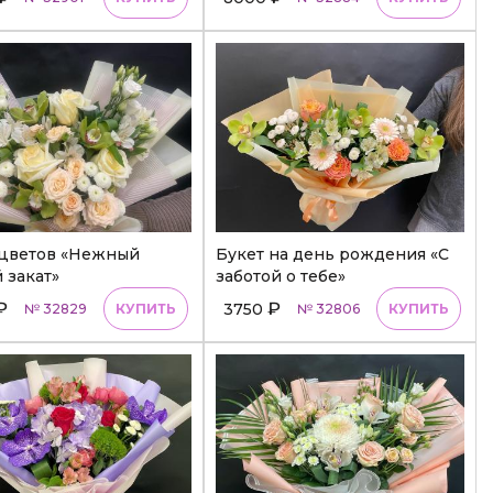
 цветов «Нежный
Букет на день рождения «С
 закат»
заботой о тебе»
₽
₽
3750
№ 32829
КУПИТЬ
№ 32806
КУПИТЬ