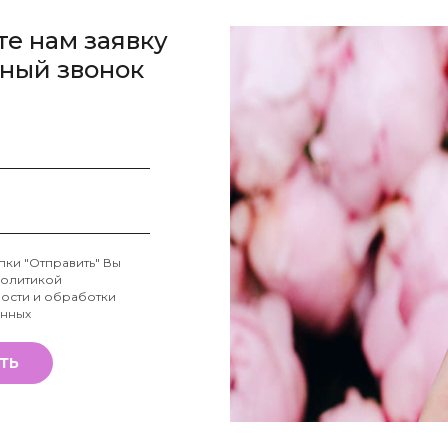
те нам заявку
тный звонок
пки "Отправить" Вы
олитикой
ости и обработки
анных
ТЬ