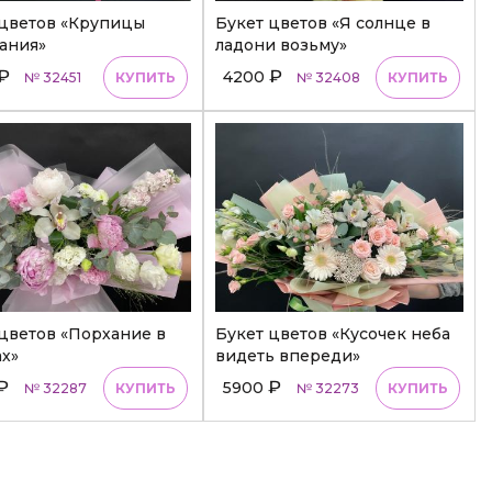
 цветов «Крупицы
Букет цветов «Я солнце в
ания»
ладони возьму»
₽
₽
4200
№ 32451
КУПИТЬ
№ 32408
КУПИТЬ
цветов «Порхание в
Букет цветов «Кусочек неба
х»
видеть впереди»
₽
₽
5900
№ 32287
КУПИТЬ
№ 32273
КУПИТЬ