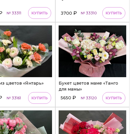
₽
₽
3700
№ 33311
КУПИТЬ
№ 33310
КУПИТЬ
из цветов «Янтарь»
Букет цветов маме «Танго
для мамы»
₽
₽
5650
№ 33161
КУПИТЬ
№ 33120
КУПИТЬ