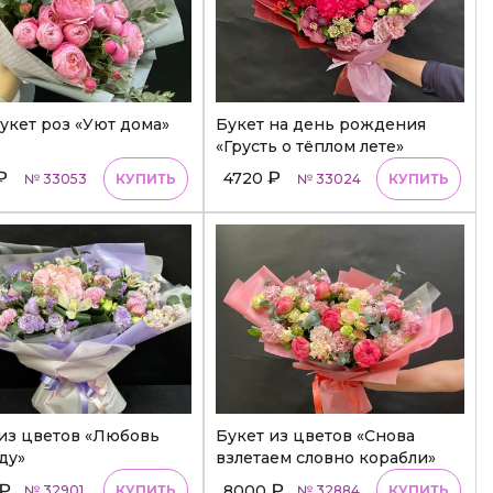
кет роз «Уют дома»
Букет на день рождения
«Грусть о тёплом лете»
₽
₽
4720
№ 33053
КУПИТЬ
№ 33024
КУПИТЬ
из цветов «Любовь
Букет из цветов «Снова
ду»
взлетаем словно корабли»
₽
₽
8000
№ 32901
КУПИТЬ
№ 32884
КУПИТЬ