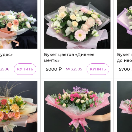
чудес»
Букет цветов «Дивнее
Букет 
мечты»
до неб
₽
5000
5700
2506
КУПИТЬ
№ 32505
КУПИТЬ