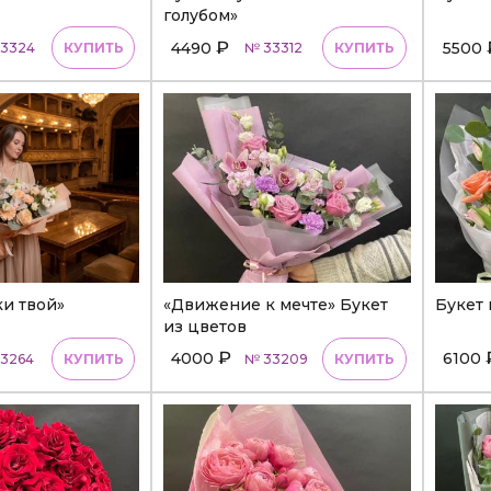
голубом»
₽
4490
5500
3324
КУПИТЬ
№ 33312
КУПИТЬ
ки твой»
«Движение к мечте» Букет
Букет 
из цветов
₽
4000
6100
3264
КУПИТЬ
№ 33209
КУПИТЬ