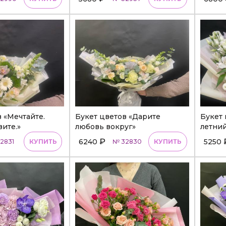
 «Мечтайте.
Букет цветов «Дарите
Букет
ите.»
любовь вокруг»
летний
₽
6240
5250
2831
КУПИТЬ
№ 32830
КУПИТЬ