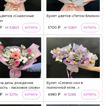
цветов «Сказочные
Букет цветов «Летом близко»
ы»
₽
₽
5700
№ 32803
КУПИТЬ
№ 32801
КУПИТЬ
 на день рождения
Букет «Словно сон в
сть - ласковое слово»
полночной мгле…»
₽
₽
6980
№ 32714
КУПИТЬ
№ 32616
КУПИТЬ