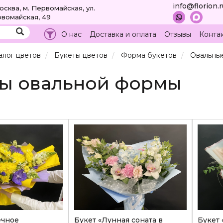
info@florion.
Москва, м. Первомайская, ул.
вомайская, 49
О нас
Доставка и оплата
Отзывы
Конта
алог цветов
Букеты цветов
Форма букетов
Овальны
ты овальной формы
ечное
Букет «Лунная соната в
Букет