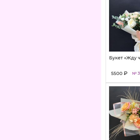
Букет «Жду 
₽
5500
№ 3