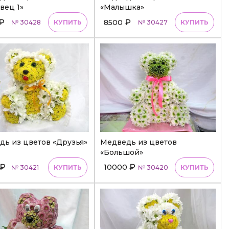
вец 1»
«Малышка»
₽
₽
8500
№ 30428
КУПИТЬ
№ 30427
КУПИТЬ
ь из цветов «Друзья»
Медведь из цветов
«Большой»
₽
₽
10000
№ 30421
КУПИТЬ
№ 30420
КУПИТЬ