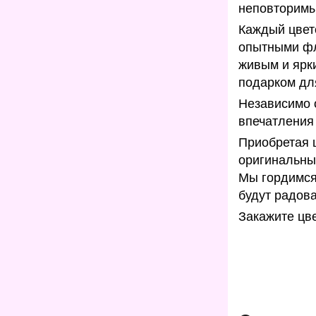
неповторимы
Каждый цвет
опытными фл
живым и ярки
подарком дл
Независимо о
впечатления
Приобретая 
оригинальны
Мы гордимся 
будут радов
Закажите цве