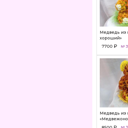
Медведь из 
хороший»
₽
7700
№ 3
Медведь из 
«Медвежоно
₽
8500
№ 