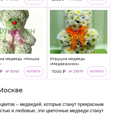
ка медведь «Мишка
Игрушка медведь
»
«Медвежонок»
₽
₽
7000
№ 30145
КУПИТЬ
№ 29979
КУПИТЬ
 Москве
цветов – медведей, которые станут прекрасным
стью и любовью, эти цветочные медведи станут