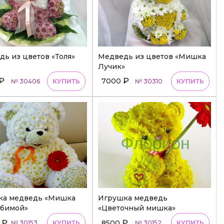
ь из цветов «Толя»
Медведь из цветов «Мишка
Лучик»
₽
₽
7000
№ 30406
КУПИТЬ
№ 30310
КУПИТЬ
ка медведь «Мишка
Игрушка медведь
юбимой»
«Цветочный мишка»
₽
₽
0
8500
№ 30153
КУПИТЬ
№ 30152
КУПИТЬ