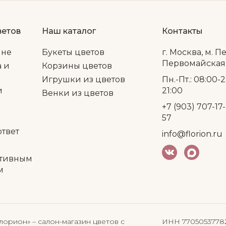
ветов
Наш каталог
Контакты
ине
Букеты цветов
г. Москва, м. П
Первомайская, 
а и
Корзины цветов
Игрушки из цветов
Пн.-Пт.: 08:00-2
и
21:00
Венки из цветов
+7 (903) 707-17-
57
ответ
info@florion.ru
тивным
м
Флорион»
– салон-магазин цветов
с
ИНН 7705053778