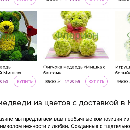
дведь
Фигурка медведь «Мишка с
Игруш
й Мишка»
бантом»
белый
₽
8500
9500
0149
КУПИТЬ
№ 30148
КУПИТЬ
медведи из цветов с доставкой в
азине мы предлагаем вам необычные композиции из 
символом нежности и любви. Созданные с тщательно