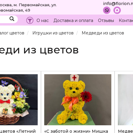
info@florion.
Москва, м. Первомайская, ул.
вомайская, 49
О нас
Доставка и оплата
Отзывы
Конта
алог цветов
Игрушки из цветов
Медведи из цветов
еди из цветов
цветов «Летний
«С заботой о жизни» Мишка
Медве