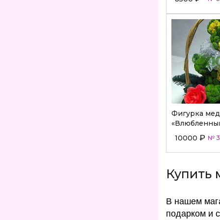
Фигурка ме
«Влюбленны
₽
10000
№ 3
Купить 
В нашем маг
подарком и 