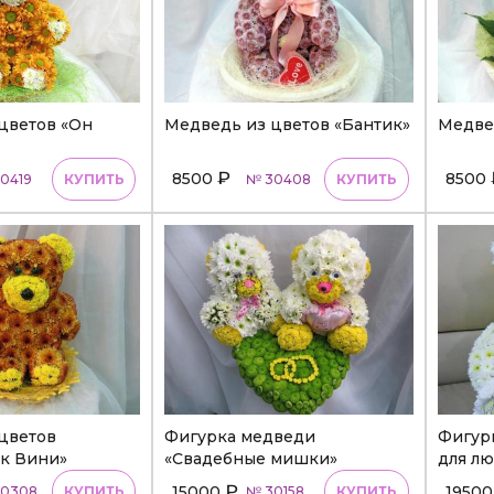
цветов «Он
Медведь из цветов «Бантик»
Медвед
₽
8500
8500
0419
КУПИТЬ
№ 30408
КУПИТЬ
цветов
Фигурка медведи
Фигур
к Вини»
«Свадебные мишки»
для л
₽
15000
1950
30308
КУПИТЬ
№ 30158
КУПИТЬ