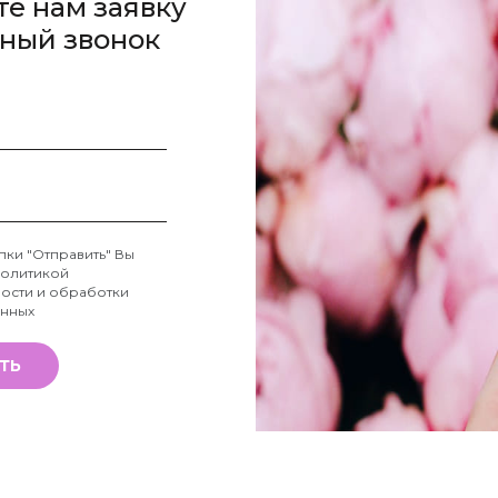
те нам заявку
тный звонок
пки "Отправить" Вы
олитикой
ости и обработки
анных
ТЬ