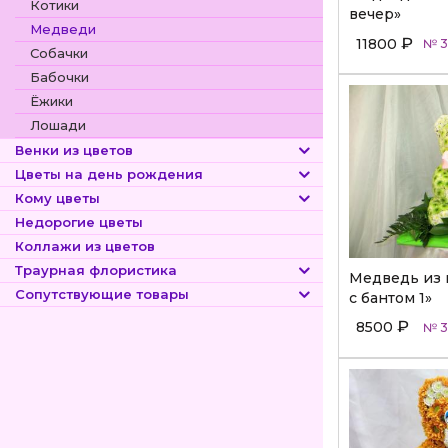
Котики
вечер»
Медведи
₽
11800
№ 3
Собачки
Бабочки
Ёжики
Лошади
Венки из цветов
Цветы на день рождения
Кому цветы
Недорогие цветы
Коллажи из цветов
Траурная флористика
Медведь из 
Сопутствующие товары
с бантом 1»
₽
8500
№ 3