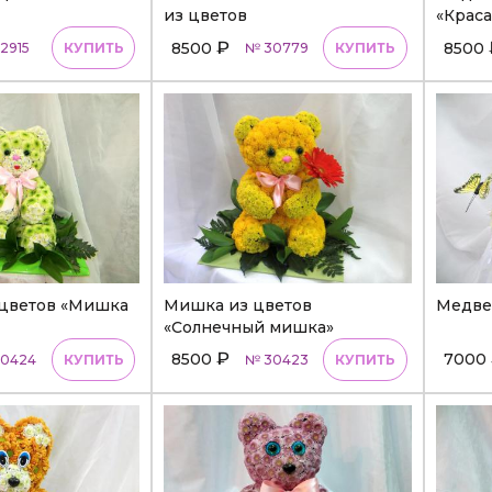
из цветов
«Краса
₽
8500
8500
2915
КУПИТЬ
№ 30779
КУПИТЬ
цветов «Мишка
Мишка из цветов
Медвед
«Солнечный мишка»
₽
8500
7000
0424
КУПИТЬ
№ 30423
КУПИТЬ