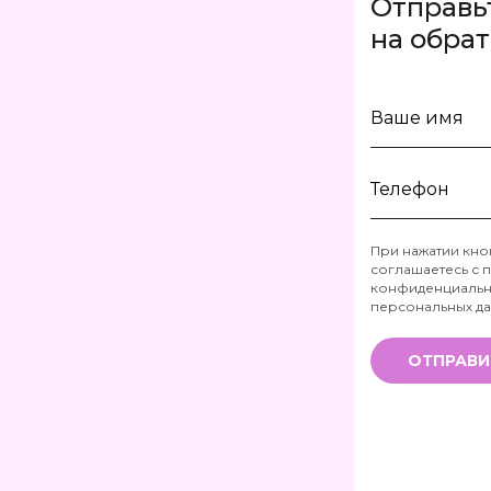
Отправь
на обра
Ваше
имя
Телефон
При нажатии кно
соглашаетесь с
п
*
конфиденциальн
персональных д
ОТПРАВИ