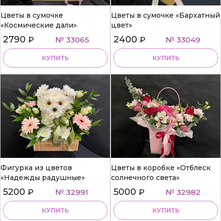
Цветы в сумочке
Цветы в сумочке «Бархатный
«Космические дали»
цвет»
2790
2400
₽
№ 33065
₽
№ 33049
КУПИТЬ
КУПИТЬ
Фигурка из цветов
Цветы в коробке «Отблеск
«Надежды радушные»
солнечного света»
5200
5000
₽
№ 32991
₽
№ 32982
КУПИТЬ
КУПИТЬ