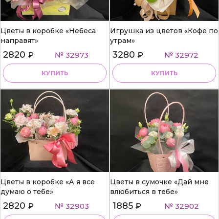
Цветы в коробке «Небеса
Игрушка из цветов «Кофе по
направят»
утрам»
2820
3280
₽
№ 32973
₽
№ 32972
КУПИТЬ
КУПИТЬ
Цветы в коробке «А я все
Цветы в сумочке «Дай мне
думаю о тебе»
влюбиться в тебе»
2820
1885
₽
№ 32903
₽
№ 32902