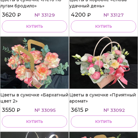
лугам бродило»
удачный день»
3620
4200
₽
№ 33129
₽
№ 33127
КУПИТЬ
КУПИТЬ
Цветы в сумочке «Бархатный
Цветы в сумочке «Приятный
цвет 2»
аромат»
3550
3615
₽
№ 33095
₽
№ 33092
КУПИТЬ
КУПИТЬ