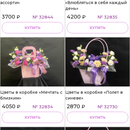
ассорти»
«Влюбляться в себя каждый
день»
3700
4200
₽
№ 32844
₽
№ 32835
КУПИТЬ
КУПИТЬ
Цветы в коробке «Мечтать с
Цветы в коробке «Полет в
близким»
синеве»
4050
2870
₽
№ 32834
₽
№ 32730
КУПИТЬ
КУПИТЬ