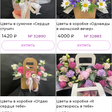
Цветы в сумочке «Сердце
Цветы в коробке «Однажды
стучит»
в июньский вечер»
1420
4000
₽
№ 32890
₽
№ 32883
КУПИТЬ
КУПИТЬ
Цветы в коробке «Отдаю
Цветы в коробке «Я
сердце тебе»
растворюсь в тебе»