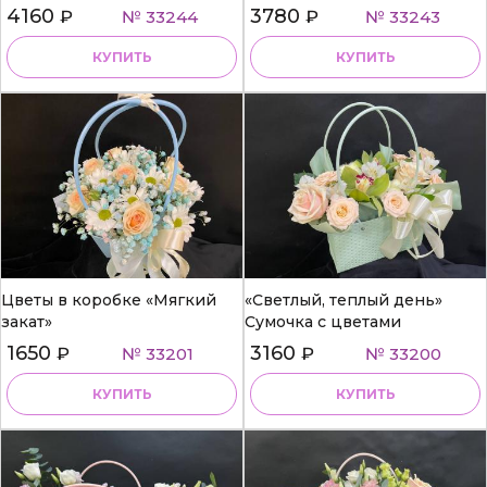
4160
3780
₽
№ 33244
₽
№ 33243
КУПИТЬ
КУПИТЬ
Цветы в коробке «Мягкий
«Светлый, теплый день»
закат»
Сумочка с цветами
1650
3160
₽
№ 33201
₽
№ 33200
КУПИТЬ
КУПИТЬ