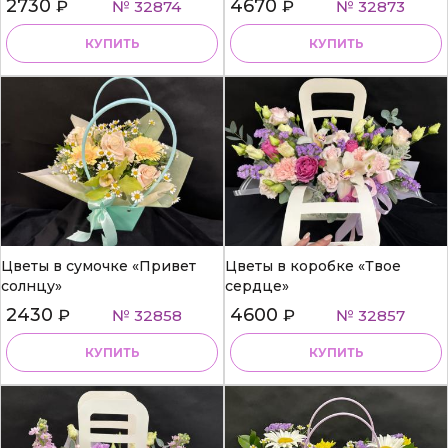
2730
4670
₽
№ 32874
₽
№ 32873
КУПИТЬ
КУПИТЬ
Цветы в сумочке «Привет
Цветы в коробке «Твое
солнцу»
сердце»
2430
4600
₽
№ 32858
₽
№ 32857
КУПИТЬ
КУПИТЬ