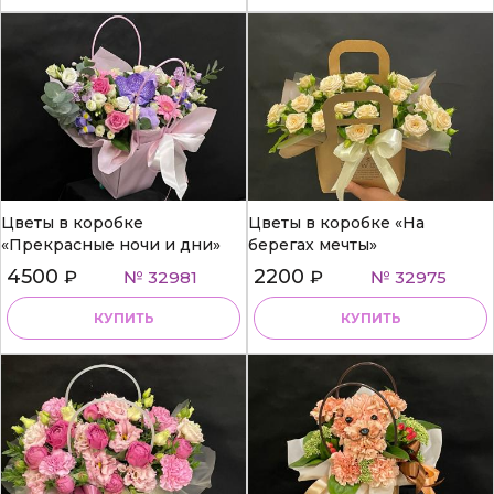
Цветы в коробке
Цветы в коробке «На
«Прекрасные ночи и дни»
берегах мечты»
4500
2200
₽
№ 32981
₽
№ 32975
КУПИТЬ
КУПИТЬ