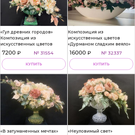
«Гул древних городов»
Композиция из
Композиция из
искусственных цветов
искусственных цветов
«Дурманом сладким веяло»
7200
16000
₽
№ 31554
₽
№ 32337
КУПИТЬ
КУПИТЬ
«В затуманенных мечтах»
«Неуловимый свет»