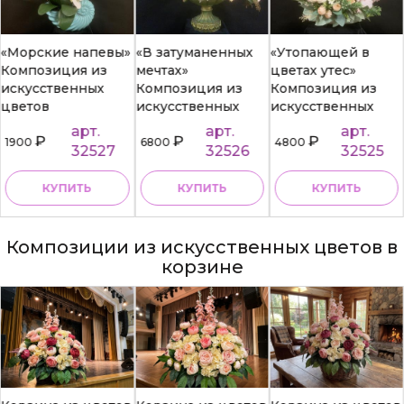
орские напевы»
«В затуманенных
«Утопающей в
«Н
мпозиция из
мечтах»
цветах утес»
св
кусственных
Композиция из
Композиция из
из
етов
искусственных
искусственных
цв
цветов
цветов
арт.
арт.
арт.
₽
₽
₽
00
6800
4800
6
32527
32526
32525
КУПИТЬ
КУПИТЬ
КУПИТЬ
Композиции из искусственных цветов в
корзине