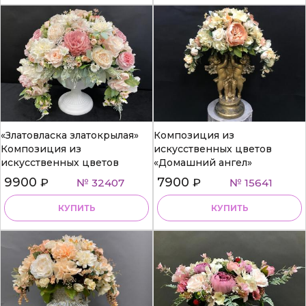
«Златовласка златокрылая»
Композиция из
Композиция из
искусственных цветов
искусственных цветов
«Домашний ангел»
9900
7900
₽
№ 32407
₽
№ 15641
КУПИТЬ
КУПИТЬ