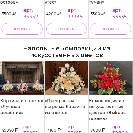
остров»
утес»
туман»
арт.
арт.
арт.
₽
₽
₽
3500
4200
3500
33337
33336
33335
КУПИТЬ
КУПИТЬ
КУПИТЬ
Напольные композиции из
искусственных цветов
Корзина из цветов
«Прекрасная
Композиция из
«Лучшее
встреча» Корзина
искусственных
решение»
из цветов
цветов «Выброс
плазмы»
арт.
арт.
арт.
₽
₽
₽
49940
14100
7000