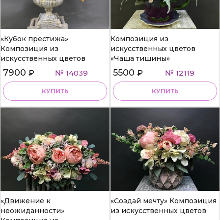
«Кубок престижа»
Композиция из
Композиция из
искусственных цветов
искусственных цветов
«Чаша тишины»
7900
5500
₽
№ 14039
₽
№ 12119
КУПИТЬ
КУПИТЬ
«Движение к
«Создай мечту» Композиция
неожиданности»
из искусственных цветов