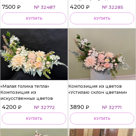
7500
4200
₽
№ 32487
₽
№ 32285
КУПИТЬ
КУПИТЬ
«Малая толика тепла»
Композиция из цветов
Композиция из
«Устилаю склон цветами»
искусственных цветов
4200
3890
₽
№ 32772
₽
№ 32771
КУПИТЬ
КУПИТЬ