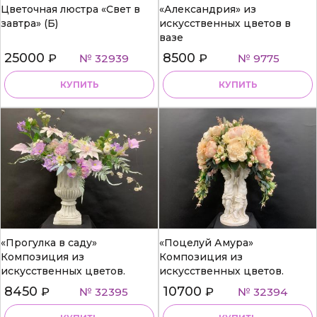
Цветочная люстра «Свет в
«Александрия» из
завтра» (Б)
искусственных цветов в
вазе
25000
8500
₽
№ 32939
₽
№ 9775
КУПИТЬ
КУПИТЬ
«Прогулка в саду»
«Поцелуй Амура»
Композиция из
Композиция из
искусственных цветов.
искусственных цветов.
8450
10700
₽
№ 32395
₽
№ 32394