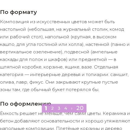
По формату
Композиция из искусственных цветов может быть
настольной (небольшая, на журнальный столик, комод
или рабочий стол), напольной (крупная, в высоком
кашпо, для угла гостиной или холла), настенной (панно и
вертикальное озеленение), подвесной (ампельные
каскады для полок и шкафов) или предметной — в
шляпной коробке, корзине, ящике, вазе. Отдельная
категория — интерьерные деревья и топиарии: самшит,
олива, лавр, фикус. Они закрывают крупные пустые
зоны там, где обычный букет потерялся бы.
По оформлению
20
1
2
3
4
›
Ёмкость решает не меньше, чем сами цветы. Керамика и
бетон добавляют основательности и хорошо утяжеляют
напольные композиции. Плетёные корзины и дерево