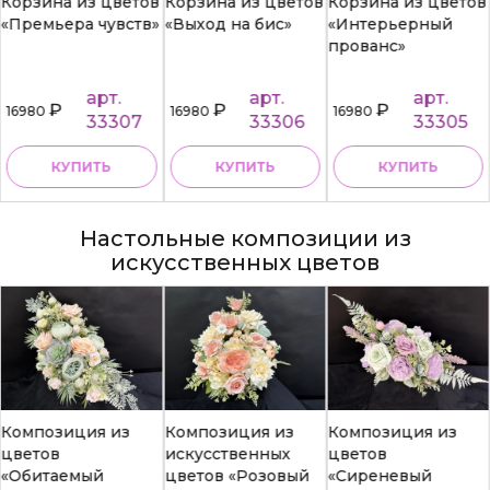
Корзина из цветов
Корзина из цветов
Корзина из цветов
«Премьера чувств»
«Выход на бис»
«Интерьерный
прованс»
арт.
арт.
арт.
₽
₽
₽
16980
16980
16980
33307
33306
33305
КУПИТЬ
КУПИТЬ
КУПИТЬ
Настольные композиции из
искусственных цветов
Композиция из
Композиция из
Композиция из
цветов
искусственных
цветов
«Обитаемый
цветов «Розовый
«Сиреневый