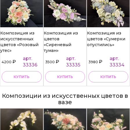
я из
Композиция из
Композиция из
Композици
нных
цветов
цветов «Сумерки
искусстве
озовый
«Сиреневый
опустились»
цветов
туман»
«Мерцани
арт.
арт.
арт.
₽
₽
₽
3500
3980
4750
33336
33335
33334
ТЬ
КУПИТЬ
КУПИТЬ
КУПИ
Композиции из искусственных цветов в
вазе