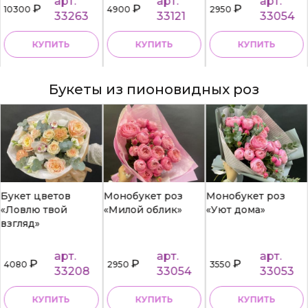
арт.
арт.
арт.
₽
₽
₽
10300
4900
2950
33263
33121
33054
КУПИТЬ
КУПИТЬ
КУПИТЬ
Букеты из пионовидных роз
Букет цветов
Монобукет роз
Монобукет роз
«Ловлю твой
«Милой облик»
«Уют дома»
взгляд»
арт.
арт.
арт.
₽
₽
₽
4080
2950
3550
33208
33054
33053
КУПИТЬ
КУПИТЬ
КУПИТЬ