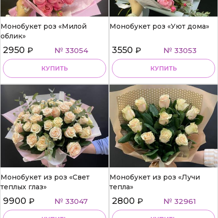
Монобукет роз «Милой
Монобукет роз «Уют дома»
облик»
2950
3550
₽
№ 33054
₽
№ 33053
КУПИТЬ
КУПИТЬ
Монобукет из роз «Свет
Монобукет из роз «Лучи
теплых глаз»
тепла»
9900
2800
₽
№ 33047
₽
№ 32961