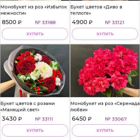
Монобукет из роз «Избыток
Букет цветов «Диво в
нежности»
теплоте»
8500
4900
₽
№ 33188
₽
№ 33121
КУПИТЬ
КУПИТЬ
Букет цветов с розами
Монобукет из роз «Серенада
«Манящий свет»
любви»
3430
6450
₽
№ 33111
₽
№ 33067
КУПИТЬ
КУПИТЬ