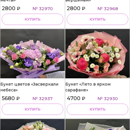
мечты»
вершинам»
2800
2800
₽
№ 32970
₽
№ 32968
КУПИТЬ
КУПИТЬ
Букет цветов «Засверкали
Букет «Лето в ярком
небеса»
сарафане»
5680
4700
₽
№ 32937
₽
№ 32930
КУПИТЬ
КУПИТЬ