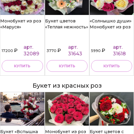
Монобукет из роз
Букет цветов
«Солнышко души»
«Маруся»
«Теплая нежность»
Монобукет из роз
арт.
арт.
арт.
₽
₽
₽
17200
3770
5990
32089
31643
31618
КУПИТЬ
КУПИТЬ
КУПИТЬ
Букет из красных роз
Букет «Вспышка
Монобукет из роз
Букет цветов с