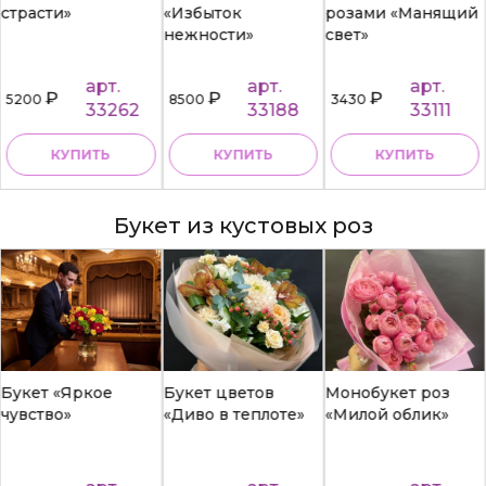
страсти»
«Избыток
розами «Манящий
нежности»
свет»
арт.
арт.
арт.
₽
₽
₽
5200
8500
3430
33262
33188
33111
КУПИТЬ
КУПИТЬ
КУПИТЬ
Букет из кустовых роз
Букет «Яркое
Букет цветов
Монобукет роз
чувство»
«Диво в теплоте»
«Милой облик»