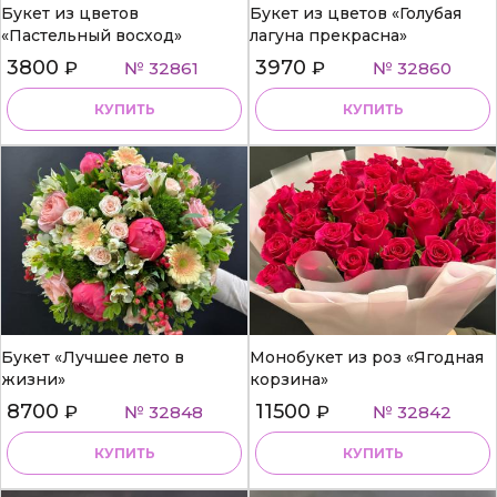
Букет из цветов
Букет из цветов «Голубая
«Пастельный восход»
лагуна прекрасна»
3800
3970
₽
№ 32861
₽
№ 32860
КУПИТЬ
КУПИТЬ
Букет «Лучшее лето в
Монобукет из роз «Ягодная
жизни»
корзина»
8700
11500
₽
№ 32848
₽
№ 32842
КУПИТЬ
КУПИТЬ