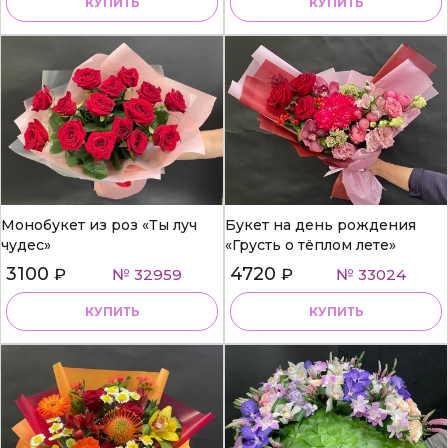
КУПИТЬ
КУПИТЬ
Монобукет из роз «Ты луч
Букет на день рождения
чудес»
«Грусть о тёплом лете»
3100
4720
₽
№ 32959
₽
№ 33024
КУПИТЬ
КУПИТЬ