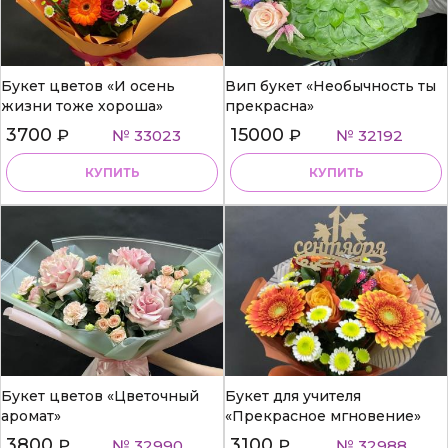
Букет цветов «И осень
Вип букет «Необычность ты
жизни тоже хороша»
прекрасна»
3700
15000
₽
№ 33023
₽
№ 32192
КУПИТЬ
КУПИТЬ
Букет цветов «Цветочный
Букет для учителя
аромат»
«Прекрасное мгновение»
3800
3100
₽
№ 32990
₽
№ 32988