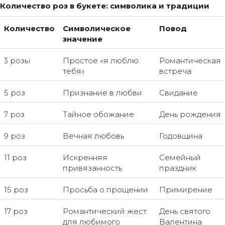
Количество роз в букете: символика и традиции
Количество
Символическое
Повод
значение
3 розы
Простое «я люблю
Романтическая
тебя»
встреча
5 роз
Признание в любви
Свидание
7 роз
Тайное обожание
День рождения
9 роз
Вечная любовь
Годовщина
11 роз
Искренняя
Семейный
привязанность
праздник
15 роз
Просьба о прощении
Примирение
17 роз
Романтический жест
День святого
для любимого
Валентина