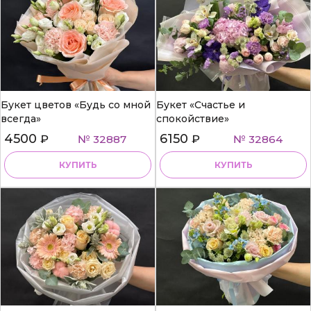
Букет цветов «Будь со мной
Букет «Счастье и
всегда»
спокойствие»
4500
6150
₽
№ 32887
₽
№ 32864
КУПИТЬ
КУПИТЬ