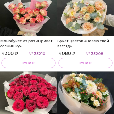
Монобукет из роз «Привет
Букет цветов «Ловлю твой
солнышку»
взгляд»
4300
4080
₽
№ 33210
₽
№ 33208
КУПИТЬ
КУПИТЬ