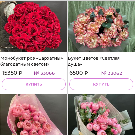
Монобукет роз «Бархатным,
Букет цветов «Светлая
благодатным светом»
душа»
15350
6500
₽
№ 33066
₽
№ 33062
КУПИТЬ
КУПИТЬ