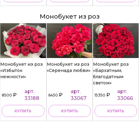
Монобукет из роз
Монобукет из роз
Монобукет из роз
Монобукет роз
«Избыток
«Серенада любви»
«Бархатным,
нежности»
благодатным
светом»
арт.
арт.
арт.
₽
₽
₽
8500
6450
15350
33188
33067
33066
КУПИТЬ
КУПИТЬ
КУПИТЬ