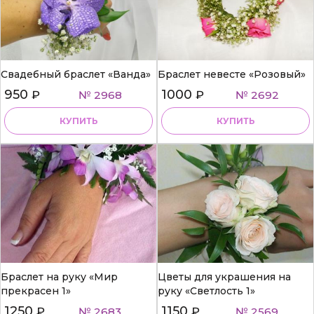
Свадебный браслет «Ванда»
Браслет невесте «Розовый»
950
1000
₽
№ 2968
₽
№ 2692
КУПИТЬ
КУПИТЬ
Браслет на руку «Мир
Цветы для украшения на
прекрасен 1»
руку «Светлость 1»
1250
1150
₽
№ 2683
₽
№ 2569