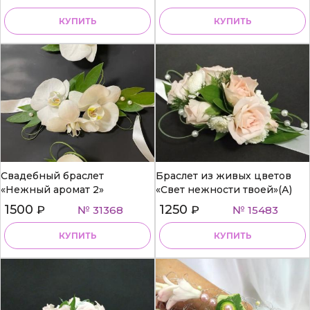
КУПИТЬ
КУПИТЬ
Свадебный браслет
Браслет из живых цветов
«Нежный аромат 2»
«Свет нежности твоей»(А)
1500
1250
₽
№ 31368
₽
№ 15483
КУПИТЬ
КУПИТЬ