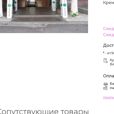
Крем
Скид
Скид
Дост
* - от
Ку
б
Опла
Ба
На
Узнат
Сопутствующие товары