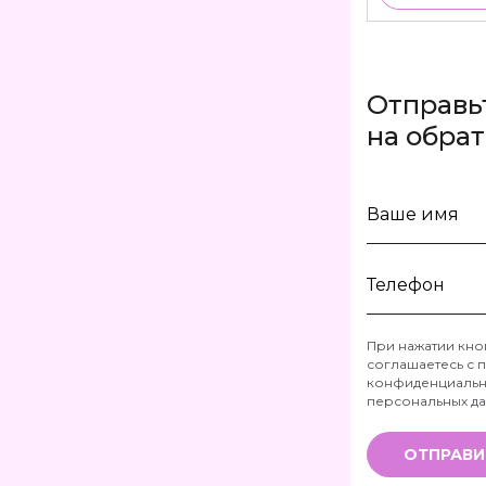
Отправь
на обра
Ваше
имя
Телефон
При нажатии кно
соглашаетесь с
п
*
конфиденциальн
персональных д
ОТПРАВИ