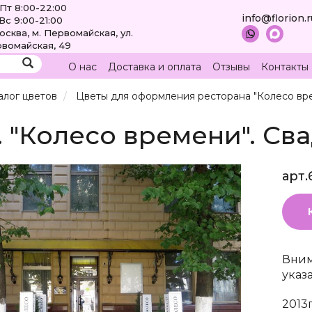
Пт 8:00-22:00
info@florion.
Вс 9:00-21:00
Москва, м. Первомайская, ул.
вомайская, 49
О нас
Доставка и оплата
Отзывы
Контакты
алог цветов
Цветы для оформления ресторана "Колесо вр
г. "Колесо времени". Св
арт.
Вним
указ
2013