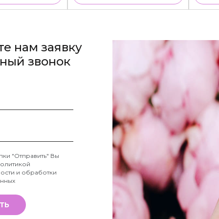
те нам заявку
тный звонок
пки "Отправить" Вы
олитикой
ости и обработки
анных
ТЬ