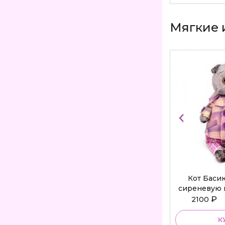
Мягкие 
Кот Баси
сиреневую 
Bu
₽
2100
К