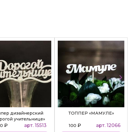
ппер дизайнерский
ТОППЕР «МАМУЛЕ»
рогой учительнице»
₽
арт. 15513
₽
арт. 12066
50
100