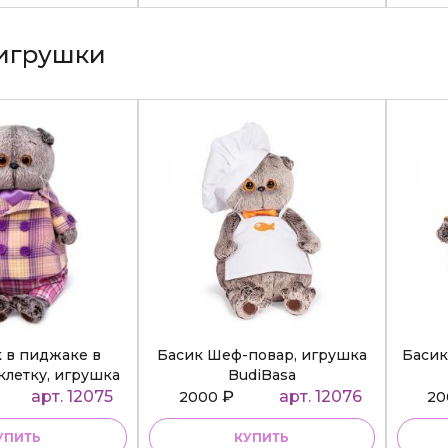
игрушки
к в пиджаке в
Басик Шеф-повар, игрушка
Басик
клетку, игрушка
BudiBasa
diBasa
арт. 12075
₽
арт. 12076
2000
2
УПИТЬ
КУПИТЬ