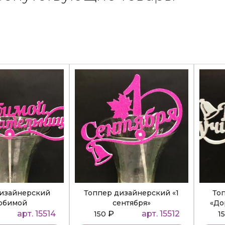
дизайнерский
Топпер дизайнерский «1
То
юбимой
сентября»
«До
ательнице»
арт. 15514
₽
арт. 15512
150
1