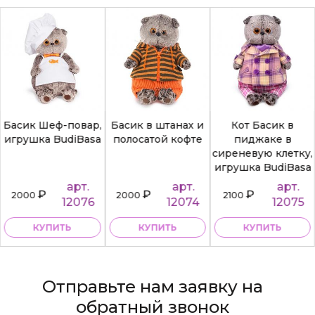
Басик Шеф-повар,
Басик в штанах и
Кот Басик в
игрушка BudiBasa
полосатой кофте
пиджаке в
сиреневую клетку,
игрушка BudiBasa
арт.
арт.
арт.
₽
₽
₽
2000
2000
2100
12076
12074
12075
КУПИТЬ
КУПИТЬ
КУПИТЬ
Отправьте нам заявку на
обратный звонок