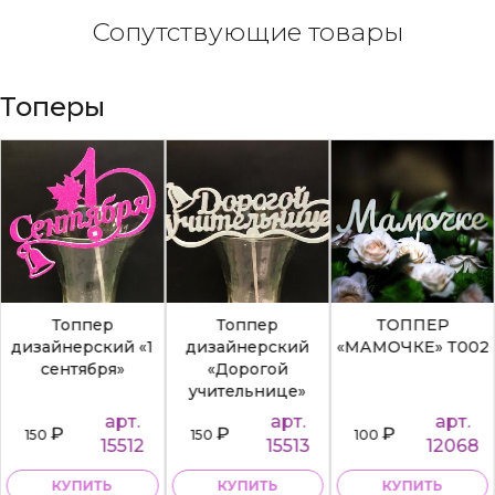
Сопутствующие товары
Топеры
Топпер
Топпер
ТОППЕР
дизайнерский «1
дизайнерский
«МАМОЧКЕ» Т002
сентября»
«Дорогой
учительнице»
арт.
арт.
арт.
₽
₽
₽
150
150
100
15512
15513
12068
КУПИТЬ
КУПИТЬ
КУПИТЬ