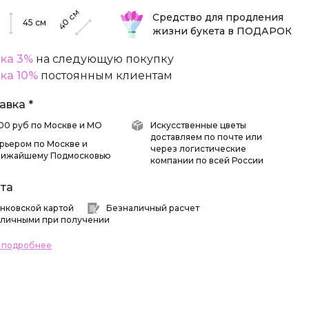
см
Средство для продления
40
45
см
жизни букета в ПОДАРОК
ка 3%
на следующую покупку
ка 10%
постоянным клиентам
авка *
 500 руб по Москве и МО
Искусственные цветы
доставляем по почте или
рьером по Москве и
через логистические
лижайшему Подмосковью
компании по всей России
та
нковской картой
Безналичный расчет
личными при получении
ь подробнее