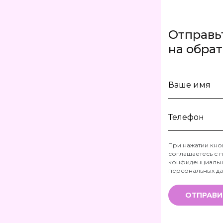
Отправь
на обра
Ваше
имя
Телефон
При нажатии кно
соглашаетесь с
п
*
конфиденциальн
персональных д
ОТПРАВИ