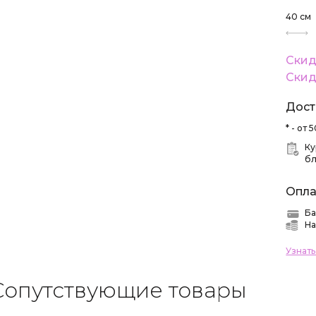
40
см
Скид
Скид
Дост
* - от
Ку
б
Опла
Ба
На
Узнат
Сопутствующие товары