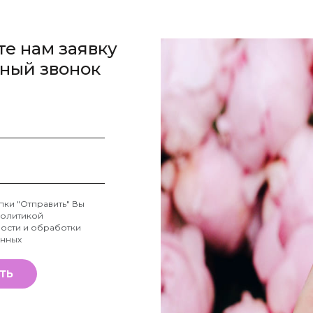
те нам заявку
тный звонок
пки "Отправить" Вы
олитикой
ости и обработки
анных
ТЬ