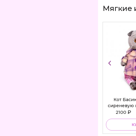
Мягкие 
Кот Баси
сиреневую 
Bu
₽
2100
К