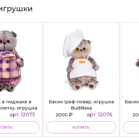
игрушки
к в пиджаке в
Басик Шеф-повар, игрушка
Басик
клетку, игрушка
BudiBasa
diBasa
арт. 12075
₽
арт. 12076
2000
2
УПИТЬ
КУПИТЬ