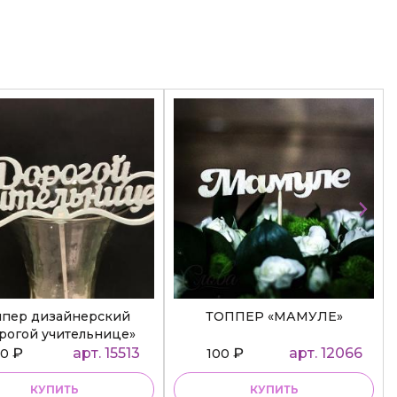
ппер дизайнерский
ТОППЕР «МАМУЛЕ»
рогой учительнице»
₽
арт. 15513
₽
арт. 12066
50
100
КУПИТЬ
КУПИТЬ