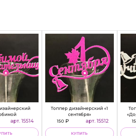
дизайнерский
Топпер дизайнерский «1
То
юбимой
сентября»
«До
ательнице»
арт. 15514
₽
арт. 15512
150
1
УПИТЬ
КУПИТЬ