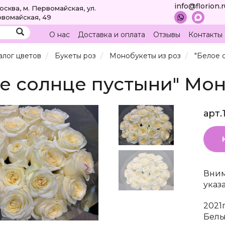
info@florion.
Москва, м. Первомайская, ул.
вомайская, 49
О нас
Доставка и оплата
Отзывы
Контакты
алог цветов
Букеты роз
Монобукеты из роз
"Белое 
е солнце пустыни" Мон
арт.
Вним
указ
2021г
Бел