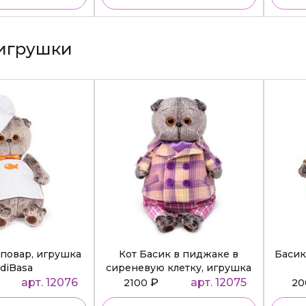
игрушки
повар, игрушка
Кот Басик в пиджаке в
Басик
diBasa
сиреневую клетку, игрушка
BudiBasa
арт. 12076
₽
арт. 12075
2100
2