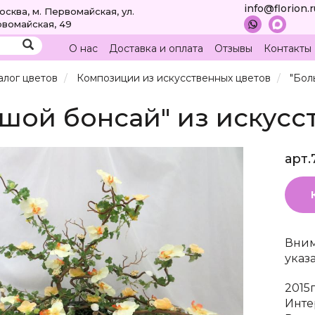
info@florion.
Москва, м. Первомайская, ул.
вомайская, 49
О нас
Доставка и оплата
Отзывы
Контакты
алог цветов
Композиции из искусственных цветов
"Бол
шой бонсай" из искусс
арт.
Вним
указ
2015
Инте