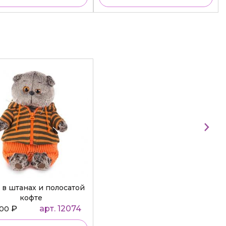
 в штанах и полосатой
кофте
₽
арт. 12074
000