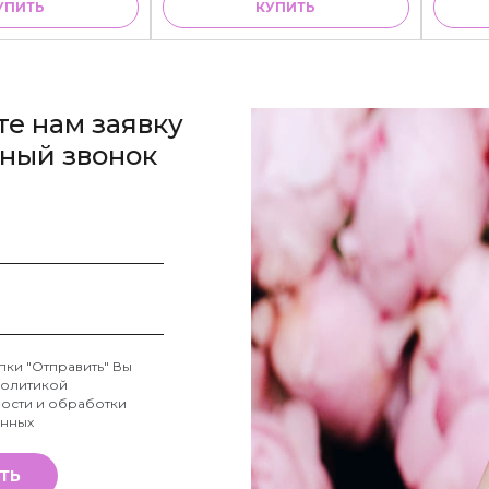
УПИТЬ
КУПИТЬ
те нам заявку
тный звонок
пки "Отправить" Вы
олитикой
ости и обработки
анных
ТЬ