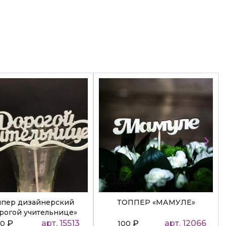
ппер дизайнерский
ТОППЕР «МАМУЛЕ»
рогой учительнице»
₽
арт. 15513
₽
арт. 12066
50
100