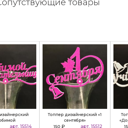
Сопутствующие товары
дизайнерский
Топпер дизайнерский «1
То
юбимой
сентября»
«До
ательнице»
арт. 15514
₽
арт. 15512
150
1