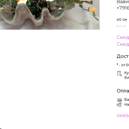
Вави
+791
40
см
Скид
Скид
Дост
* - от
Ку
б
Опла
Ба
На
Узнат