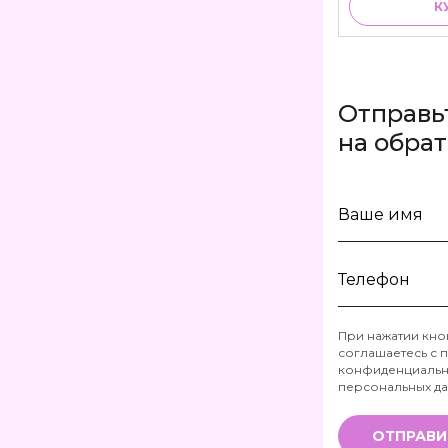
К
Отправь
на обра
Ваше
имя
Телефон
При нажатии кно
соглашаетесь с
п
*
конфиденциальн
персональных д
ОТПРАВИ