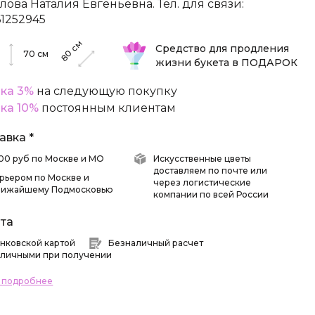
лова Наталия Евгеньевна. Тел. для связи:
61252945
см
Средство для продления
80
70
см
жизни букета в ПОДАРОК
ка 3%
на следующую покупку
ка 10%
постоянным клиентам
авка *
 500 руб по Москве и МО
Искусственные цветы
доставляем по почте или
рьером по Москве и
через логистические
лижайшему Подмосковью
компании по всей России
та
нковской картой
Безналичный расчет
личными при получении
ь подробнее