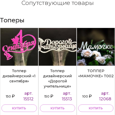
Сопутствующие товары
Топеры
Топпер
Топпер
ТОППЕР
дизайнерский «1
дизайнерский
«МАМОЧКЕ» Т002
сентября»
«Дорогой
учительнице»
арт.
арт.
арт.
₽
₽
₽
150
150
100
15512
15513
12068
КУПИТЬ
КУПИТЬ
КУПИТЬ