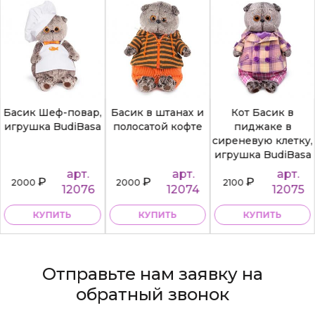
Басик Шеф-повар,
Басик в штанах и
Кот Басик в
игрушка BudiBasa
полосатой кофте
пиджаке в
сиреневую клетку,
игрушка BudiBasa
арт.
арт.
арт.
₽
₽
₽
2000
2000
2100
12076
12074
12075
КУПИТЬ
КУПИТЬ
КУПИТЬ
Отправьте нам заявку на
обратный звонок