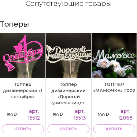
Сопутствующие товары
Топеры
Топпер
Топпер
ТОППЕР
дизайнерский «1
дизайнерский
«МАМОЧКЕ» Т002
сентября»
«Дорогой
учительнице»
арт.
арт.
арт.
₽
₽
₽
150
150
100
15512
15513
12068
КУПИТЬ
КУПИТЬ
КУПИТЬ