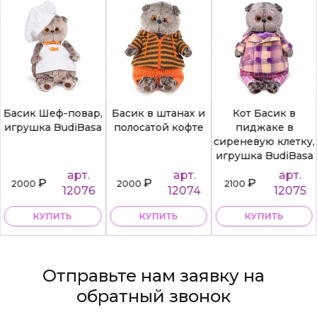
Басик Шеф-повар,
Басик в штанах и
Кот Басик в
игрушка BudiBasa
полосатой кофте
пиджаке в
сиреневую клетку,
игрушка BudiBasa
арт.
арт.
арт.
₽
₽
₽
2000
2000
2100
12076
12074
12075
КУПИТЬ
КУПИТЬ
КУПИТЬ
Отправьте нам заявку на
обратный звонок