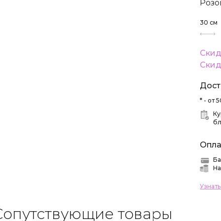
Розо
30
см
Скид
Скид
Дост
* - от
Ку
б
Опла
Ба
На
Узнат
Сопутствующие товары