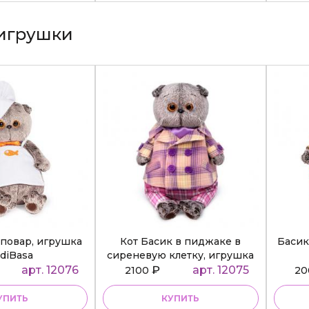
игрушки
повар, игрушка
Кот Басик в пиджаке в
Басик
diBasa
сиреневую клетку, игрушка
BudiBasa
арт. 12076
₽
арт. 12075
2100
2
УПИТЬ
КУПИТЬ