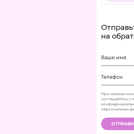
Отправь
на обра
Ваше
имя
Телефон
При нажатии кно
соглашаетесь с
п
*
конфиденциальн
персональных д
ОТПРАВИ