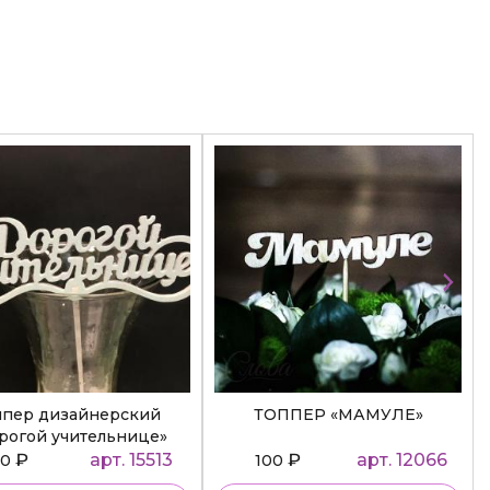
ппер дизайнерский
ТОППЕР «МАМУЛЕ»
рогой учительнице»
₽
арт. 15513
₽
арт. 12066
50
100