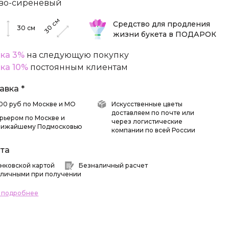
во-сиреневый
см
Средство для продления
30
30
см
жизни букета в ПОДАРОК
ка 3%
на следующую покупку
ка 10%
постоянным клиентам
авка *
 500 руб по Москве и МО
Искусственные цветы
доставляем по почте или
рьером по Москве и
через логистические
лижайшему Подмосковью
компании по всей России
та
нковской картой
Безналичный расчет
личными при получении
ь подробнее