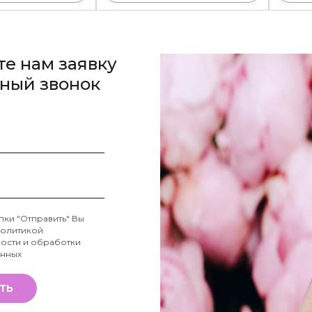
те нам заявку
тный звонок
пки "Отправить" Вы
олитикой
ости и обработки
анных
ТЬ