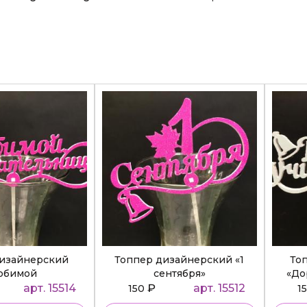
дизайнерский
Топпер дизайнерский «1
То
юбимой
сентября»
«До
ательнице»
арт. 15514
₽
арт. 15512
150
1