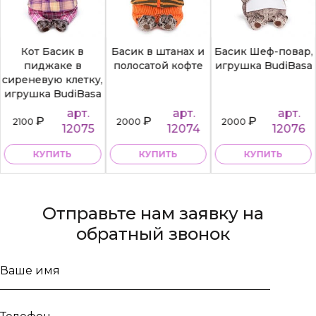
Кот Басик в
Басик в штанах и
Басик Шеф-повар,
пиджаке в
полосатой кофте
игрушка BudiBasa
сиреневую клетку,
игрушка BudiBasa
арт.
арт.
арт.
₽
₽
₽
2100
2000
2000
12075
12074
12076
КУПИТЬ
КУПИТЬ
КУПИТЬ
Отправьте нам заявку на
обратный звонок
Ваше