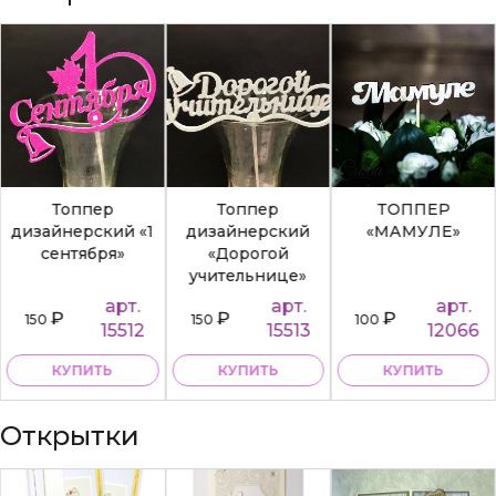
Топпер
Топпер
ТОППЕР
дизайнерский «1
дизайнерский
«МАМУЛЕ»
сентября»
«Дорогой
учительнице»
арт.
арт.
арт.
₽
₽
₽
150
150
100
15512
15513
12066
КУПИТЬ
КУПИТЬ
КУПИТЬ
Открытки