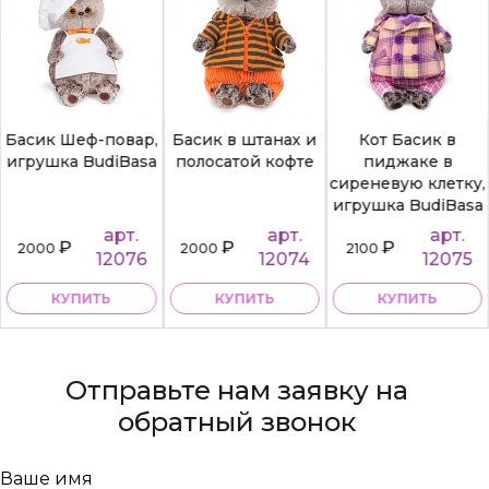
Басик Шеф-повар,
Басик в штанах и
Кот Басик в
игрушка BudiBasa
полосатой кофте
пиджаке в
сиреневую клетку,
игрушка BudiBasa
арт.
арт.
арт.
₽
₽
₽
2000
2000
2100
12076
12074
12075
КУПИТЬ
КУПИТЬ
КУПИТЬ
Отправьте нам заявку на
обратный звонок