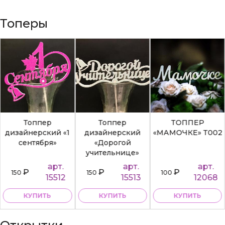
Топеры
Топпер
Топпер
ТОППЕР
дизайнерский «1
дизайнерский
«МАМОЧКЕ» Т002
сентября»
«Дорогой
учительнице»
арт.
арт.
арт.
₽
₽
₽
150
150
100
15512
15513
12068
КУПИТЬ
КУПИТЬ
КУПИТЬ