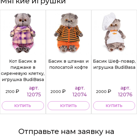
Мягкие игрушки
Кот Басик в
Басик в штанах и
Басик Шеф-повар,
пиджаке в
полосатой кофте
игрушка BudiBasa
сиреневую клетку,
игрушка BudiBasa
арт.
арт.
арт.
₽
₽
₽
2100
2000
2000
12075
12074
12076
КУПИТЬ
КУПИТЬ
КУПИТЬ
Отправьте нам заявку на