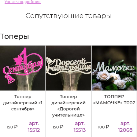
Узнать подробнее
Сопутствующие товары
Топеры
Топпер
Топпер
ТОППЕР
дизайнерский «1
дизайнерский
«МАМОЧКЕ» Т002
сентября»
«Дорогой
учительнице»
арт.
арт.
арт.
₽
₽
₽
150
150
100
15512
15513
12068