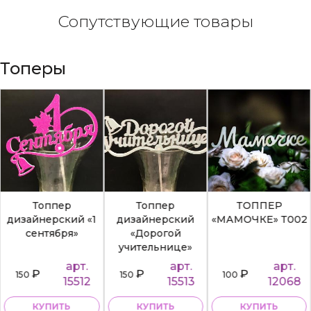
Сопутствующие товары
Топеры
Топпер
Топпер
ТОППЕР
дизайнерский «1
дизайнерский
«МАМОЧКЕ» Т002
сентября»
«Дорогой
учительнице»
арт.
арт.
арт.
₽
₽
₽
150
150
100
15512
15513
12068
КУПИТЬ
КУПИТЬ
КУПИТЬ