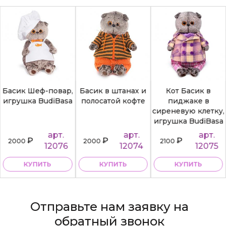
Басик Шеф-повар,
Басик в штанах и
Кот Басик в
игрушка BudiBasa
полосатой кофте
пиджаке в
сиреневую клетку,
игрушка BudiBasa
арт.
арт.
арт.
₽
₽
₽
2000
2000
2100
12076
12074
12075
КУПИТЬ
КУПИТЬ
КУПИТЬ
Отправьте нам заявку на
обратный звонок