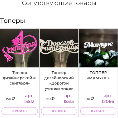
Сопутствующие товары
Топеры
Топпер
Топпер
ТОППЕР
дизайнерский «1
дизайнерский
«МАМУЛЕ»
сентября»
«Дорогой
учительнице»
арт.
арт.
арт.
₽
₽
₽
150
150
100
15512
15513
12066
КУПИТЬ
КУПИТЬ
КУПИТЬ