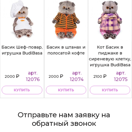
Басик Шеф-повар,
Басик в штанах и
Кот Басик в
игрушка BudiBasa
полосатой кофте
пиджаке в
сиреневую клетку,
игрушка BudiBasa
арт.
арт.
арт.
₽
₽
₽
2000
2000
2100
12076
12074
12075
КУПИТЬ
КУПИТЬ
КУПИТЬ
Отправьте нам заявку на
обратный звонок