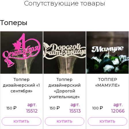
Сопутствующие товары
Топеры
Топпер
Топпер
ТОППЕР
дизайнерский «1
дизайнерский
«МАМУЛЕ»
сентября»
«Дорогой
учительнице»
арт.
арт.
арт.
₽
₽
₽
150
150
100
15512
15513
12066
КУПИТЬ
КУПИТЬ
КУПИТЬ