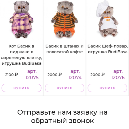
Кот Басик в
Басик в штанах и
Басик Шеф-повар,
пиджаке в
полосатой кофте
игрушка BudiBasa
сиреневую клетку,
игрушка BudiBasa
арт.
арт.
арт.
₽
₽
₽
2100
2000
2000
12075
12074
12076
КУПИТЬ
КУПИТЬ
КУПИТЬ
Отправьте нам заявку на
обратный звонок