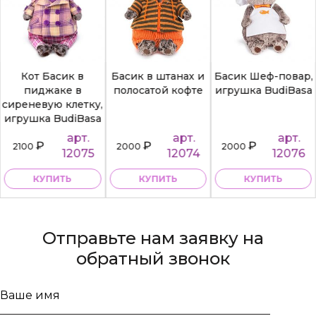
Кот Басик в
Басик в штанах и
Басик Шеф-повар,
пиджаке в
полосатой кофте
игрушка BudiBasa
сиреневую клетку,
игрушка BudiBasa
арт.
арт.
арт.
₽
₽
₽
2100
2000
2000
12075
12074
12076
КУПИТЬ
КУПИТЬ
КУПИТЬ
Отправьте нам заявку на
обратный звонок