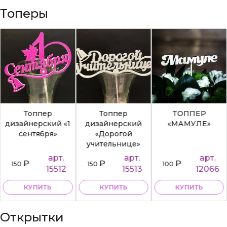
Топеры
Топпер
Топпер
ТОППЕР
дизайнерский «1
дизайнерский
«МАМУЛЕ»
сентября»
«Дорогой
учительнице»
арт.
арт.
арт.
₽
₽
₽
150
150
100
15512
15513
12066
КУПИТЬ
КУПИТЬ
КУПИТЬ
Открытки