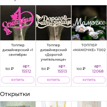
Топпер
Топпер
ТОППЕР
дизайнерский «1
дизайнерский
«МАМОЧКЕ» Т002
сентября»
«Дорогой
учительнице»
арт.
арт.
арт.
₽
₽
₽
150
150
100
15512
15513
12068
КУПИТЬ
КУПИТЬ
КУПИТЬ
Открытки