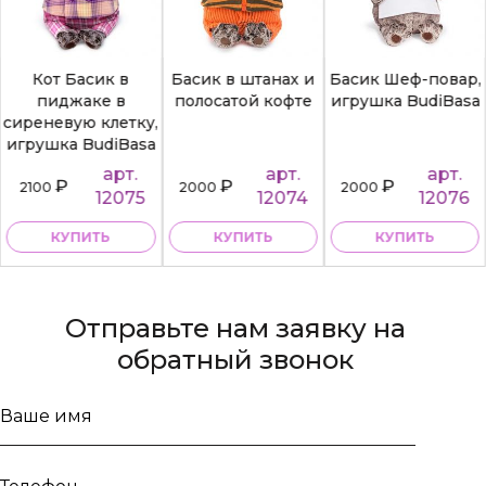
Кот Басик в
Басик в штанах и
Басик Шеф-повар,
пиджаке в
полосатой кофте
игрушка BudiBasa
сиреневую клетку,
игрушка BudiBasa
арт.
арт.
арт.
₽
₽
₽
2100
2000
2000
12075
12074
12076
КУПИТЬ
КУПИТЬ
КУПИТЬ
Отправьте нам заявку на
обратный звонок
Ваше