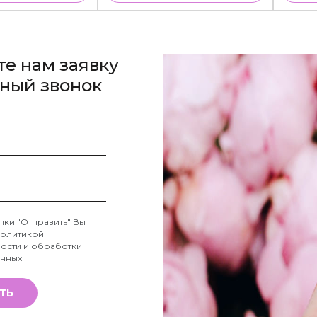
те нам заявку
тный звонок
пки "Отправить" Вы
олитикой
ости и обработки
анных
ТЬ