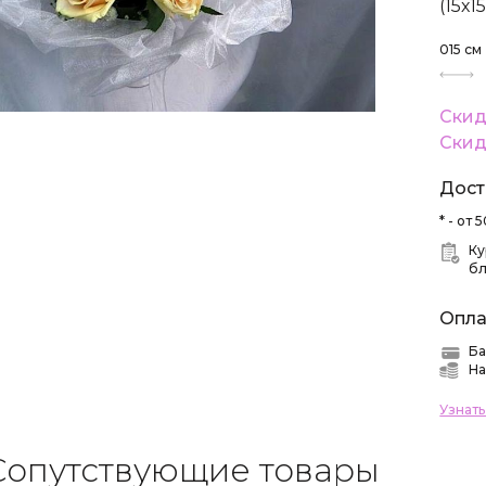
(15х1
015
см
Скид
Скид
Дост
* - от
Ку
б
Опла
Ба
На
Узнат
Сопутствующие товары