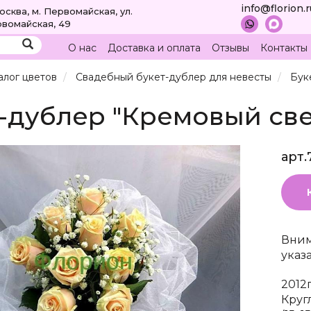
info@florion.
Москва, м. Первомайская, ул.
вомайская, 49
О нас
Доставка и оплата
Отзывы
Контакты
алог цветов
Свадебный букет-дублер для невесты
Бук
-дублер "Кремовый све
арт.
Вним
указ
2012
Круг