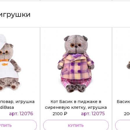
игрушки
повар, игрушка
Кот Басик в пиджаке в
Басик
diBasa
сиреневую клетку, игрушка
BudiBasa
арт. 12076
₽
арт. 12075
2100
2
УПИТЬ
КУПИТЬ