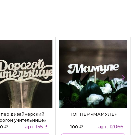
ппер дизайнерский
ТОППЕР «МАМУЛЕ»
рогой учительнице»
₽
арт. 15513
₽
арт. 12066
50
100