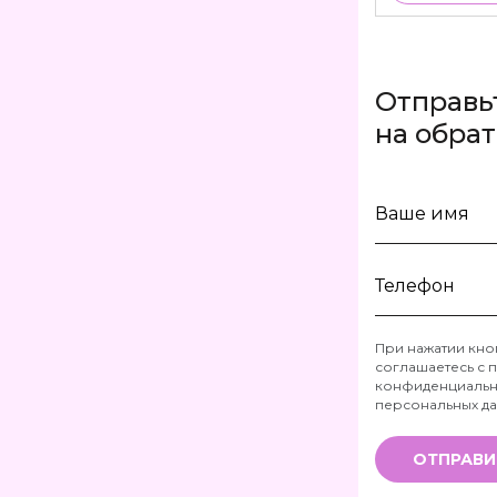
Отправь
на обра
Ваше
имя
Телефон
При нажатии кно
соглашаетесь с
п
*
конфиденциальн
персональных д
ОТПРАВИ