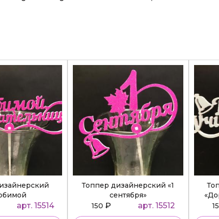
дизайнерский
Топпер дизайнерский «1
То
юбимой
сентября»
«До
ательнице»
арт. 15514
₽
арт. 15512
150
1