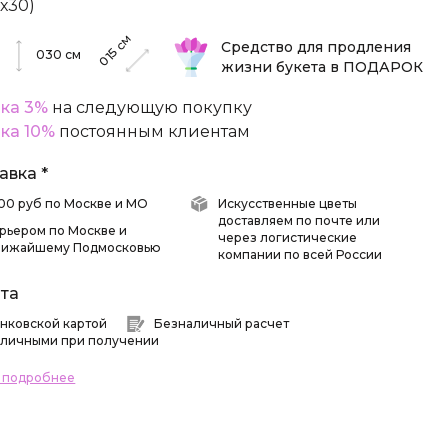
5х30)
см
Средство для продления
015
030
см
жизни букета в ПОДАРОК
ка 3%
на следующую покупку
ка 10%
постоянным клиентам
авка *
 500 руб по Москве и МО
Искусственные цветы
доставляем по почте или
рьером по Москве и
через логистические
лижайшему Подмосковью
компании по всей России
та
нковской картой
Безналичный расчет
личными при получении
ь подробнее