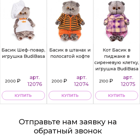
Басик Шеф-повар,
Басик в штанах и
Кот Басик в
игрушка BudiBasa
полосатой кофте
пиджаке в
сиреневую клетку,
игрушка BudiBasa
арт.
арт.
арт.
₽
₽
₽
2000
2000
2100
12076
12074
12075
КУПИТЬ
КУПИТЬ
КУПИТЬ
Отправьте нам заявку на
обратный звонок