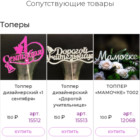
Сопутствующие товары
Топеры
Топпер
Топпер
ТОППЕР
дизайнерский «1
дизайнерский
«МАМОЧКЕ» Т002
сентября»
«Дорогой
учительнице»
арт.
арт.
арт.
₽
₽
₽
150
150
100
15512
15513
12068
КУПИТЬ
КУПИТЬ
КУПИТЬ