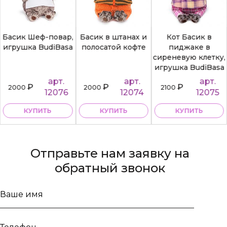
Басик Шеф-повар,
Басик в штанах и
Кот Басик в
игрушка BudiBasa
полосатой кофте
пиджаке в
сиреневую клетку,
игрушка BudiBasa
арт.
арт.
арт.
₽
₽
₽
2000
2000
2100
12076
12074
12075
КУПИТЬ
КУПИТЬ
КУПИТЬ
Отправьте нам заявку на
обратный звонок
Ваше