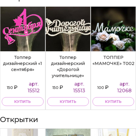
Топпер
Топпер
ТОППЕР
дизайнерский «1
дизайнерский
«МАМОЧКЕ» Т002
сентября»
«Дорогой
учительнице»
арт.
арт.
арт.
₽
₽
₽
150
150
100
15512
15513
12068
КУПИТЬ
КУПИТЬ
КУПИТЬ
Открытки