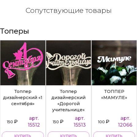
Сопутствующие товары
Топеры
Топпер
Топпер
ТОППЕР
дизайнерский «1
дизайнерский
«МАМУЛЕ»
сентября»
«Дорогой
учительнице»
арт.
арт.
арт.
₽
₽
₽
150
150
100
15512
15513
12066
КУПИТЬ
КУПИТЬ
КУПИТЬ