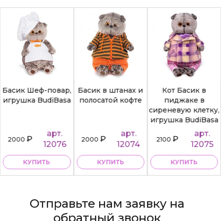
Басик Шеф-повар,
Басик в штанах и
Кот Басик в
игрушка BudiBasa
полосатой кофте
пиджаке в
сиреневую клетку,
игрушка BudiBasa
арт.
арт.
арт.
₽
₽
₽
2000
2000
2100
12076
12074
12075
КУПИТЬ
КУПИТЬ
КУПИТЬ
Отправьте нам заявку на
обратный звонок