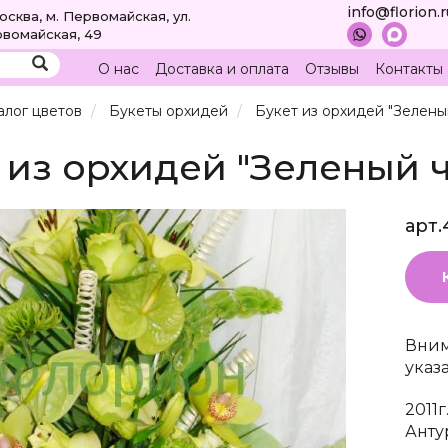
info@florion.
Москва, м. Первомайская, ул.
вомайская, 49
О нас
Доставка и оплата
Отзывы
Контакты
алог цветов
Букеты орхидей
Букет из орхидей "Зелены
 из орхидей "Зеленый 
арт.
Вним
указ
2011
Анту