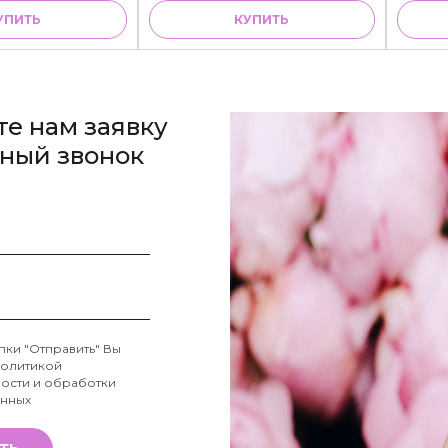
УПИТЬ
КУПИТЬ
те нам заявку
тный звонок
пки "Отправить" Вы
олитикой
ости и обработки
анных