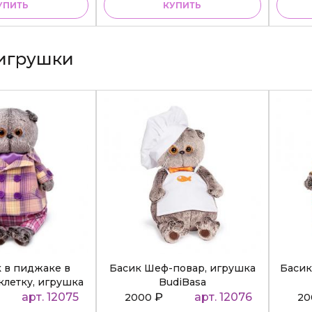
УПИТЬ
КУПИТЬ
игрушки
к в пиджаке в
Басик Шеф-повар, игрушка
Басик
клетку, игрушка
BudiBasa
diBasa
арт. 12075
₽
арт. 12076
2000
2