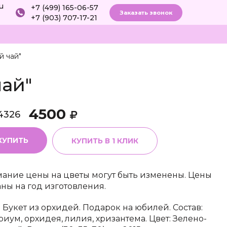
ru
+7 (499) 165-06-57
Заказать звонок
+7 (903) 707-17-21
й чай"
чай"
4500
4326
КУПИТЬ
КУПИТЬ В 1 КЛИК
ание цены на цветы могут быть изменены. Цены
аны на год изготовления.
г. Букет из орхидей. Подарок на юбилей. Состав:
риум, орхидея, лилия, хризантема. Цвет: Зелено-