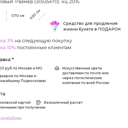
товый. Размер (30х35х70). нц 2015
см
м
030
070
см
Средство для продления
жизни букета в ПОДАРОК
ка 3%
на следующую покупку
ка 10%
постоянным клиентам
авка *
 500 руб по Москве и МО
Искусственные цветы
доставляем по почте или
рьером по Москве и
через логистические
лижайшему Подмосковью
компании по всей России
та
нковской картой
Безналичный расчет
личными при получении
ь подробнее