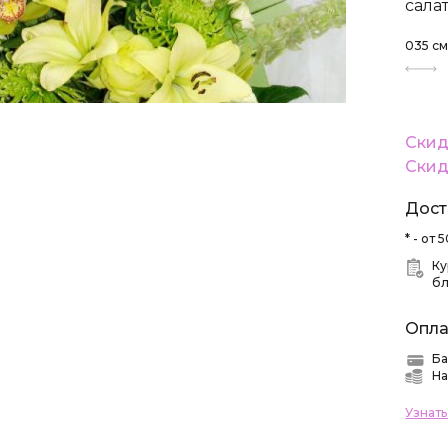
сала
035
с
Скид
Скид
Дост
* - от
Ку
б
Опла
Ба
На
Узнат