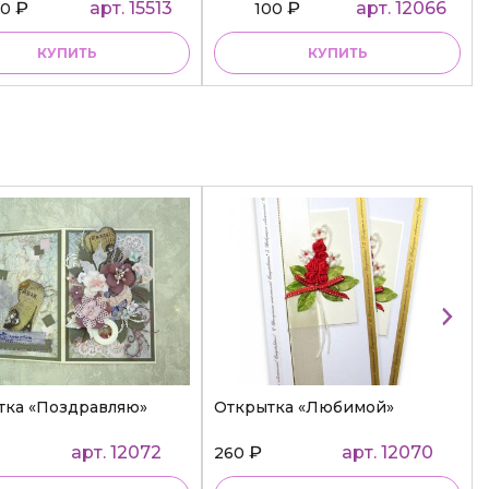
₽
арт. 15513
₽
арт. 12066
50
100
КУПИТЬ
КУПИТЬ
тка «Поздравляю»
Открытка «Любимой»
арт. 12072
₽
арт. 12070
260