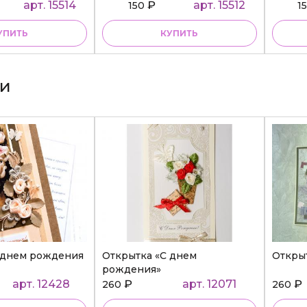
ательнице»
арт. 15514
₽
арт. 15512
150
1
УПИТЬ
КУПИТЬ
ки
 днем рождения
Открытка «С днем
Откры
рождения»
арт. 12428
₽
арт. 12071
₽
260
260