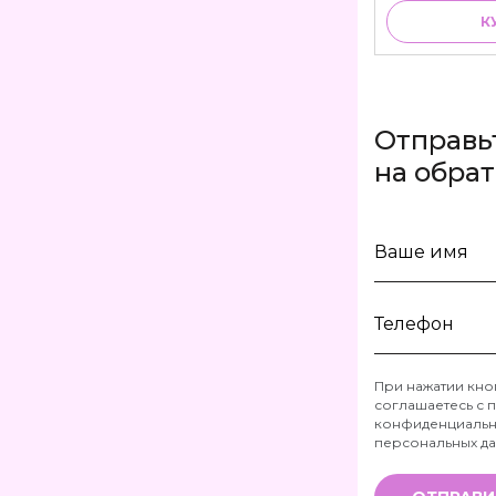
К
Отправь
на обра
Ваше
имя
Телефон
При нажатии кно
соглашаетесь с
п
*
конфиденциальн
персональных д