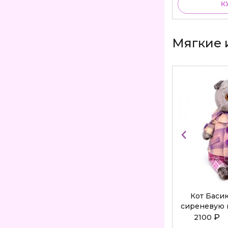
КУПИТЬ
К
Мягкие 
Кот Баси
сиреневую 
Bu
₽
2100