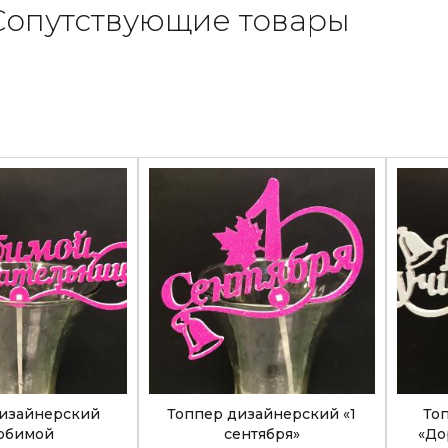
Сопутствующие товары
дизайнерский
Топпер дизайнерский «1
То
юбимой
сентября»
«До