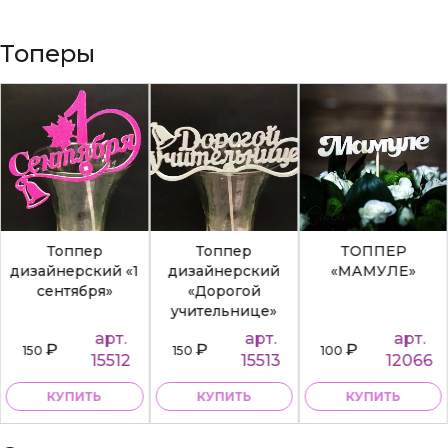
Топеры
Топпер
Топпер
ТОППЕР
дизайнерский «1
дизайнерский
«МАМУЛЕ»
сентября»
«Дорогой
учительнице»
арт.
арт.
арт.
₽
₽
₽
150
150
100
15512
15513
12066
КУПИТЬ
КУПИТЬ
КУПИТЬ