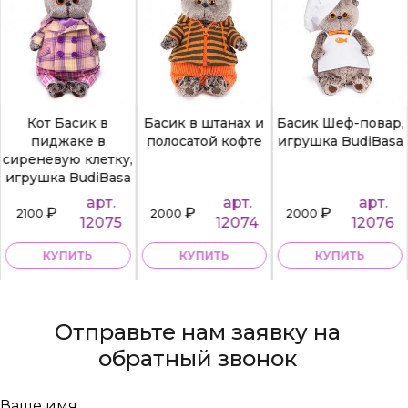
Кот Басик в
Басик в штанах и
Басик Шеф-повар,
пиджаке в
полосатой кофте
игрушка BudiBasa
сиреневую клетку,
игрушка BudiBasa
арт.
арт.
арт.
₽
₽
₽
2100
2000
2000
12075
12074
12076
КУПИТЬ
КУПИТЬ
КУПИТЬ
Отправьте нам заявку на
обратный звонок