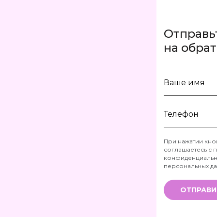
Отправь
на обра
Ваше
имя
Телефон
При нажатии кно
соглашаетесь с
п
*
конфиденциальн
персональных д
ОТПРАВИ