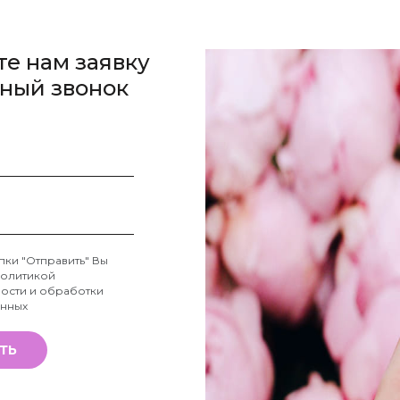
те нам заявку
тный звонок
пки "Отправить" Вы
олитикой
ости и обработки
анных
ТЬ