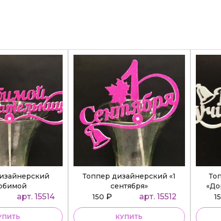
дизайнерский
Топпер дизайнерский «1
То
юбимой
сентября»
«До
ательнице»
арт. 15514
₽
арт. 15512
150
1
УПИТЬ
КУПИТЬ