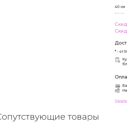
40
см
Скид
Скид
Дост
* - от
Ку
б
Опла
Ба
На
Узнат
Сопутствующие товары