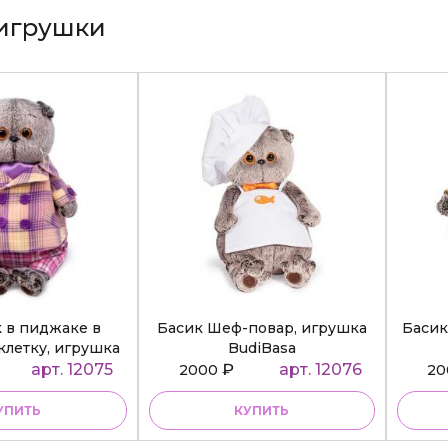
игрушки
к в пиджаке в
Басик Шеф-повар, игрушка
Басик
клетку, игрушка
BudiBasa
diBasa
арт. 12075
₽
арт. 12076
2000
2
УПИТЬ
КУПИТЬ