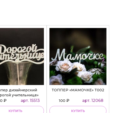
ппер дизайнерский
ТОППЕР «МАМОЧКЕ» Т002
рогой учительнице»
₽
арт. 15513
₽
арт. 12068
50
100
КУПИТЬ
КУПИТЬ