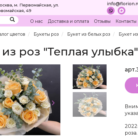
info@florion.
Москва, м. Первомайская, ул.
вомайская, 49
О нас
Доставка и оплата
Отзывы
Контакты
алог цветов
Букеты роз
Букет из белых роз
Букет из
 из роз "Теплая улыбка"
арт.
Вним
указ
2022г
роза