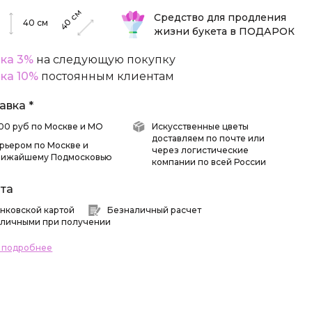
см
Средство для продления
40
40
см
жизни букета в ПОДАРОК
ка 3%
на следующую покупку
ка 10%
постоянным клиентам
авка *
 500 руб по Москве и МО
Искусственные цветы
доставляем по почте или
рьером по Москве и
через логистические
лижайшему Подмосковью
компании по всей России
та
нковской картой
Безналичный расчет
личными при получении
ь подробнее