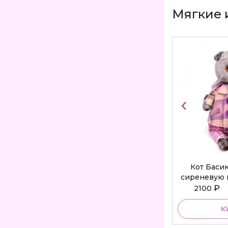
Мягкие 
Кот Баси
сиреневую 
Bu
₽
2100
К