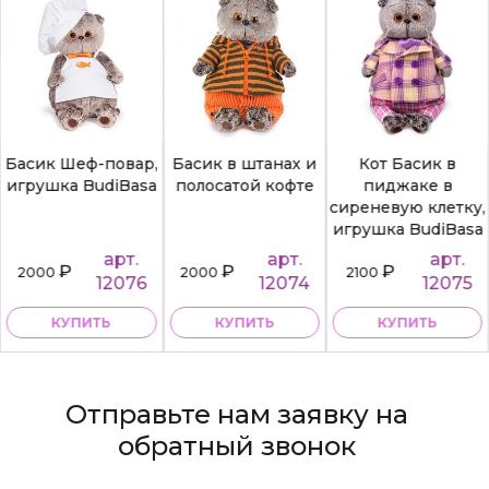
Басик Шеф-повар,
Басик в штанах и
Кот Басик в
игрушка BudiBasa
полосатой кофте
пиджаке в
сиреневую клетку,
игрушка BudiBasa
арт.
арт.
арт.
₽
₽
₽
2000
2000
2100
12076
12074
12075
КУПИТЬ
КУПИТЬ
КУПИТЬ
Отправьте нам заявку на
обратный звонок