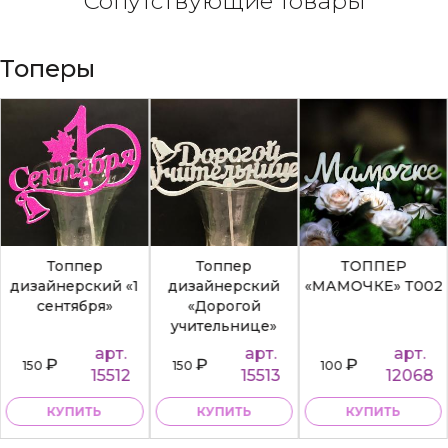
Сопутствующие товары
Топеры
Топпер
Топпер
ТОППЕР
дизайнерский «1
дизайнерский
«МАМОЧКЕ» Т002
сентября»
«Дорогой
учительнице»
арт.
арт.
арт.
₽
₽
₽
150
150
100
15512
15513
12068
КУПИТЬ
КУПИТЬ
КУПИТЬ