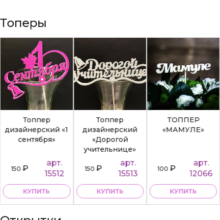
Топеры
Топпер
Топпер
ТОППЕР
дизайнерский «1
дизайнерский
«МАМУЛЕ»
сентября»
«Дорогой
учительнице»
арт.
арт.
арт.
₽
₽
₽
150
150
100
15512
15513
12066
КУПИТЬ
КУПИТЬ
КУПИТЬ