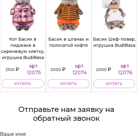
Кот Басик в
Басик в штанах и
Басик Шеф-повар,
пиджаке в
полосатой кофте
игрушка BudiBasa
сиреневую клетку,
игрушка BudiBasa
арт.
арт.
арт.
₽
₽
₽
2100
2000
2000
12075
12074
12076
КУПИТЬ
КУПИТЬ
КУПИТЬ
Отправьте нам заявку на
обратный звонок