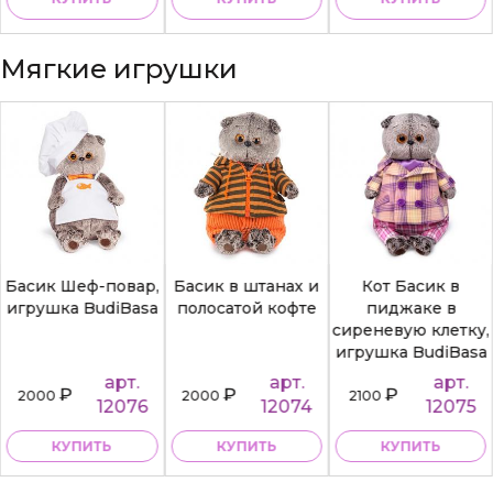
Мягкие игрушки
Басик Шеф-повар,
Басик в штанах и
Кот Басик в
игрушка BudiBasa
полосатой кофте
пиджаке в
сиреневую клетку,
игрушка BudiBasa
арт.
арт.
арт.
₽
₽
₽
2000
2000
2100
12076
12074
12075
КУПИТЬ
КУПИТЬ
КУПИТЬ