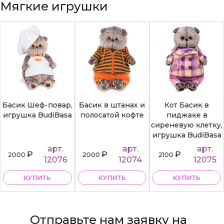
Мягкие игрушки
Басик Шеф-повар,
Басик в штанах и
Кот Басик в
игрушка BudiBasa
полосатой кофте
пиджаке в
сиреневую клетку,
игрушка BudiBasa
арт.
арт.
арт.
₽
₽
₽
2000
2000
2100
12076
12074
12075
КУПИТЬ
КУПИТЬ
КУПИТЬ
Отправьте нам заявку на