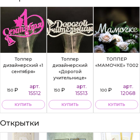
Топпер
Топпер
ТОППЕР
дизайнерский «1
дизайнерский
«МАМОЧКЕ» Т002
сентября»
«Дорогой
учительнице»
арт.
арт.
арт.
₽
₽
₽
150
150
100
15512
15513
12068
КУПИТЬ
КУПИТЬ
КУПИТЬ
Открытки