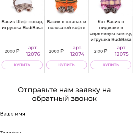
Басик Шеф-повар,
Басик в штанах и
Кот Басик в
игрушка BudiBasa
полосатой кофте
пиджаке в
сиреневую клетку,
игрушка BudiBasa
арт.
арт.
арт.
₽
₽
₽
2000
2000
2100
12076
12074
12075
КУПИТЬ
КУПИТЬ
КУПИТЬ
Отправьте нам заявку на
обратный звонок
Ваше