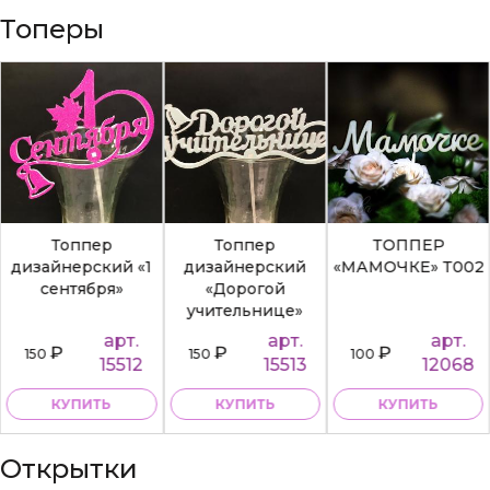
Топеры
Топпер
Топпер
ТОППЕР
дизайнерский «1
дизайнерский
«МАМОЧКЕ» Т002
сентября»
«Дорогой
учительнице»
арт.
арт.
арт.
₽
₽
₽
150
150
100
15512
15513
12068
КУПИТЬ
КУПИТЬ
КУПИТЬ
Открытки