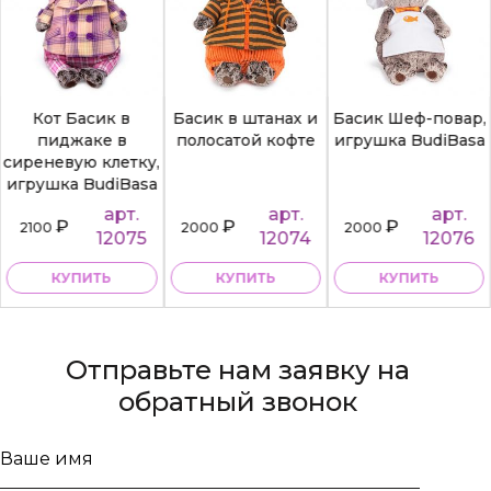
Кот Басик в
Басик в штанах и
Басик Шеф-повар,
пиджаке в
полосатой кофте
игрушка BudiBasa
сиреневую клетку,
игрушка BudiBasa
арт.
арт.
арт.
₽
₽
₽
2100
2000
2000
12075
12074
12076
КУПИТЬ
КУПИТЬ
КУПИТЬ
Отправьте нам заявку на
обратный звонок