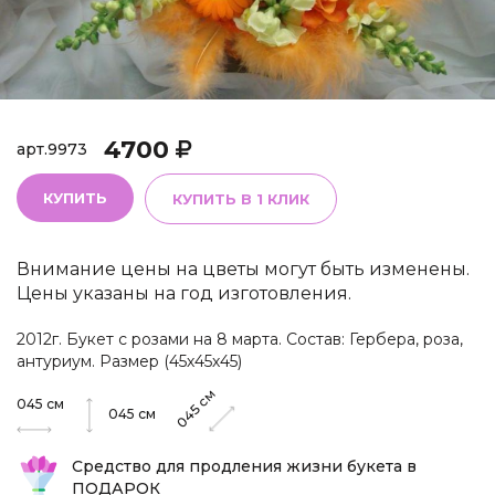
4700
арт.
9973
КУПИТЬ
КУПИТЬ В 1 КЛИК
Внимание цены на цветы могут быть изменены.
Цены указаны на год изготовления.
2012г. Букет с розами на 8 марта. Состав: Гербера, роза,
антуриум. Размер (45х45х45)
см
045
см
045
045
см
Средство для продления жизни букета в
ПОДАРОК