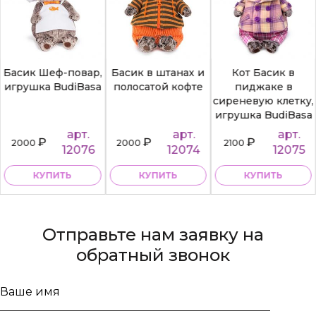
Басик Шеф-повар,
Басик в штанах и
Кот Басик в
игрушка BudiBasa
полосатой кофте
пиджаке в
сиреневую клетку,
игрушка BudiBasa
арт.
арт.
арт.
₽
₽
₽
2000
2000
2100
12076
12074
12075
КУПИТЬ
КУПИТЬ
КУПИТЬ
Отправьте нам заявку на
обратный звонок