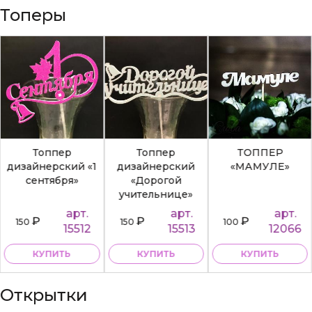
Топеры
Топпер
Топпер
ТОППЕР
дизайнерский «1
дизайнерский
«МАМУЛЕ»
сентября»
«Дорогой
учительнице»
арт.
арт.
арт.
₽
₽
₽
150
150
100
15512
15513
12066
КУПИТЬ
КУПИТЬ
КУПИТЬ
Открытки