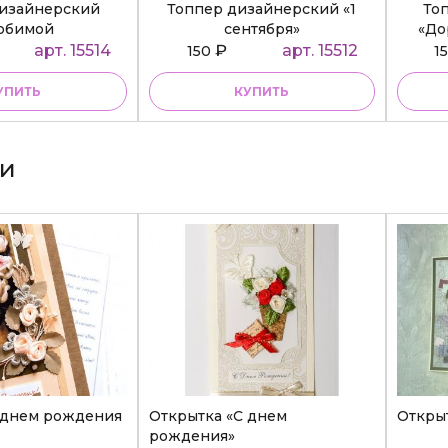
дизайнерский
Топпер дизайнерский «1
То
юбимой
сентября»
«До
ательнице»
арт. 15514
₽
арт. 15512
150
1
УПИТЬ
КУПИТЬ
ки
 днем рождения
Открытка «С днем
Откры
рождения»