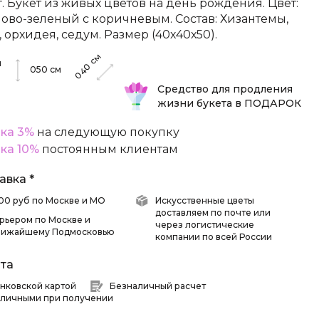
г. Букет из живых цветов на день рождения. Цвет:
ово-зеленый с коричневым. Состав: Хизантемы,
, орхидея, седум. Размер (40х40х50).
см
м
040
050
см
Средство для продления
жизни букета в ПОДАРОК
ка 3%
на следующую покупку
ка 10%
постоянным клиентам
авка *
 500 руб по Москве и МО
Искусственные цветы
доставляем по почте или
рьером по Москве и
через логистические
лижайшему Подмосковью
компании по всей России
та
нковской картой
Безналичный расчет
личными при получении