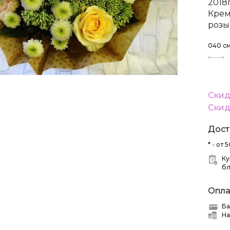
2018
Крем
розы
040
с
Скид
Скид
Дост
* - от
Ку
б
Опла
Ба
На