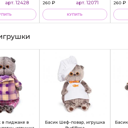
арт. 12428
₽
арт. 12071
₽
260
260
УПИТЬ
КУПИТЬ
игрушки
к в пиджаке в
Басик Шеф-повар, игрушка
Басик