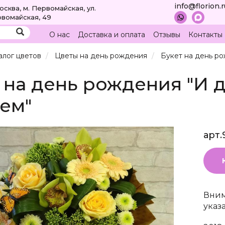
info@florion.
Москва, м. Первомайская, ул.
вомайская, 49
О нас
Доставка и оплата
Отзывы
Контакты
алог цветов
Цветы на день рождения
Букет на день р
 на день рождения "И 
ем"
арт.
Вним
указ