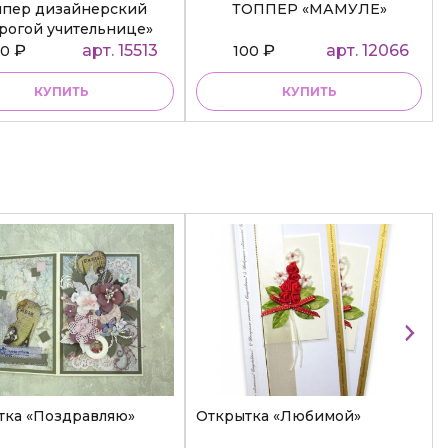
ппер дизайнерский
ТОППЕР «МАМУЛЕ»
рогой учительнице»
₽
арт. 15513
₽
арт. 12066
50
100
КУПИТЬ
КУПИТЬ
тка «Поздравляю»
Открытка «Любимой»