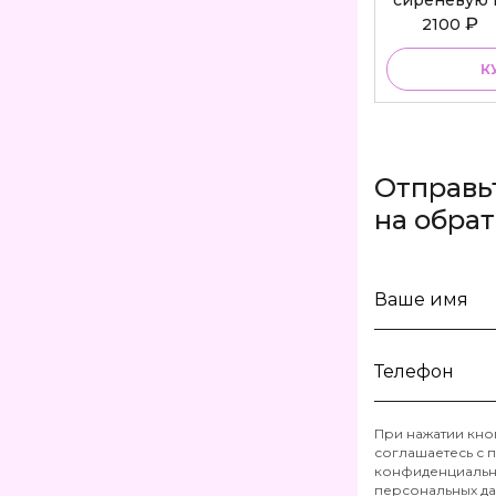
сиреневую 
Bu
₽
2100
К
Отправь
на обра
Ваше
имя
Телефон
При нажатии кно
соглашаетесь с
п
*
конфиденциальн
персональных д