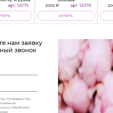
клетку, игрушка
BudiBasa
diBasa
арт. 12075
₽
арт. 12076
2000
2
УПИТЬ
КУПИТЬ
те нам заявку
тный звонок
пки "Отправить" Вы
олитикой
ости и обработки
анных