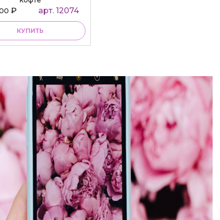
кофте
₽
арт. 12074
000
КУПИТЬ