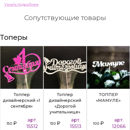
Узнать подробнее
Сопутствующие товары
Топеры
Топпер
Топпер
ТОППЕР
дизайнерский «1
дизайнерский
«МАМУЛЕ»
сентября»
«Дорогой
учительнице»
арт.
арт.
арт.
₽
₽
₽
150
150
100
15512
15513
12066