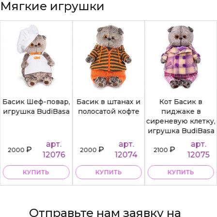
Мягкие игрушки
Басик Шеф-повар,
Басик в штанах и
Кот Басик в
игрушка BudiBasa
полосатой кофте
пиджаке в
сиреневую клетку,
игрушка BudiBasa
арт.
арт.
арт.
₽
₽
₽
2000
2000
2100
12076
12074
12075
КУПИТЬ
КУПИТЬ
КУПИТЬ
Отправьте нам заявку на