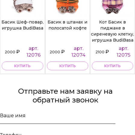
Басик Шеф-повар,
Басик в штанах и
Кот Басик в
игрушка BudiBasa
полосатой кофте
пиджаке в
сиреневую клетку,
игрушка BudiBasa
арт.
арт.
арт.
₽
₽
₽
2000
2000
2100
12076
12074
12075
КУПИТЬ
КУПИТЬ
КУПИТЬ
Отправьте нам заявку на
обратный звонок
Ваше