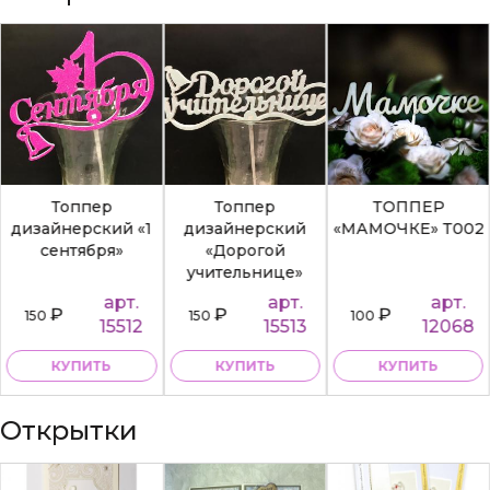
Топпер
Топпер
ТОППЕР
дизайнерский «1
дизайнерский
«МАМОЧКЕ» Т002
сентября»
«Дорогой
учительнице»
арт.
арт.
арт.
₽
₽
₽
150
150
100
15512
15513
12068
КУПИТЬ
КУПИТЬ
КУПИТЬ
Открытки