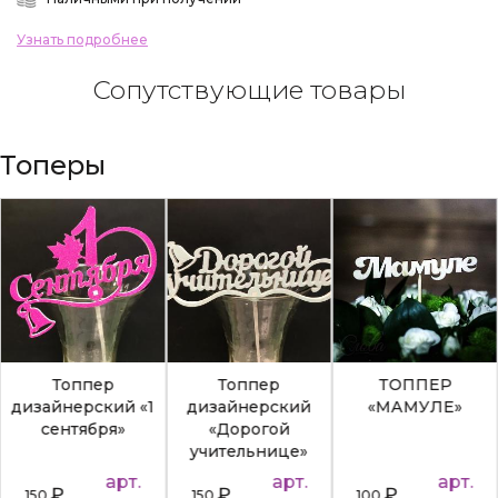
Узнать подробнее
Сопутствующие товары
Топеры
Топпер
Топпер
ТОППЕР
дизайнерский «1
дизайнерский
«МАМУЛЕ»
сентября»
«Дорогой
учительнице»
арт.
арт.
арт.
₽
₽
₽
150
150
100