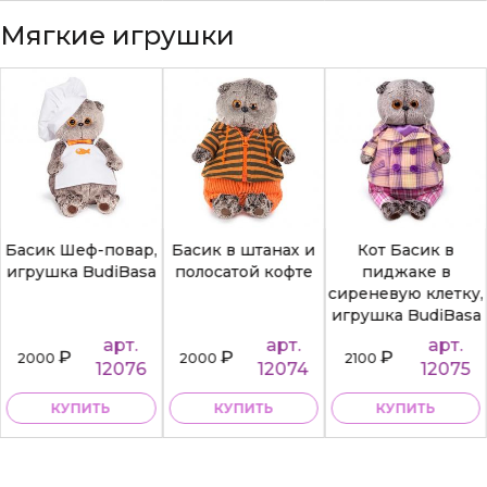
Мягкие игрушки
Басик Шеф-повар,
Басик в штанах и
Кот Басик в
игрушка BudiBasa
полосатой кофте
пиджаке в
сиреневую клетку,
игрушка BudiBasa
арт.
арт.
арт.
₽
₽
₽
2000
2000
2100
12076
12074
12075
КУПИТЬ
КУПИТЬ
КУПИТЬ