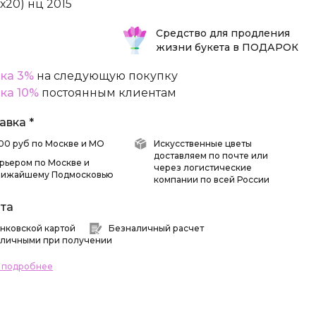
5х20) нц 2015
Средство для продления
жизни букета в ПОДАРОК
ка 3%
на следующую покупку
ка 10%
постоянным клиентам
авка *
 500 руб по Москве и МО
Искусственные цветы
доставляем по почте или
рьером по Москве и
через логистические
лижайшему Подмосковью
компании по всей России
та
нковской картой
Безналичный расчет
личными при получении
ь подробнее