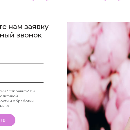
те нам заявку
тный звонок
пки "Отправить" Вы
олитикой
ости и обработки
анных
ТЬ