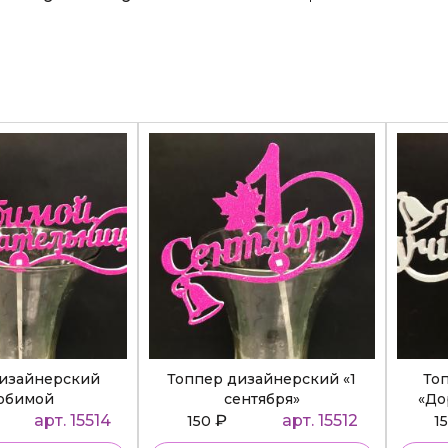
дизайнерский
Топпер дизайнерский «1
То
юбимой
сентября»
«До
ательнице»
арт. 15514
₽
арт. 15512
150
1