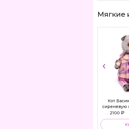
Мягкие 
Кот Баси
сиреневую 
Bu
₽
2100
К