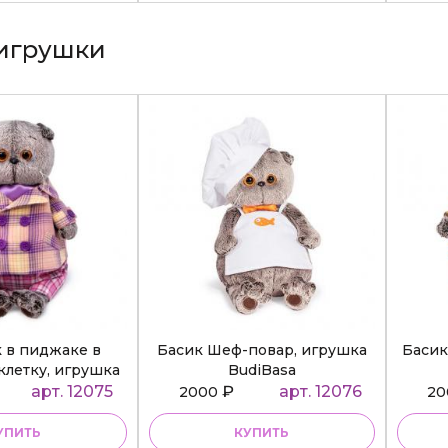
игрушки
к в пиджаке в
Басик Шеф-повар, игрушка
Басик
клетку, игрушка
BudiBasa
diBasa
арт. 12075
₽
арт. 12076
2000
2
УПИТЬ
КУПИТЬ