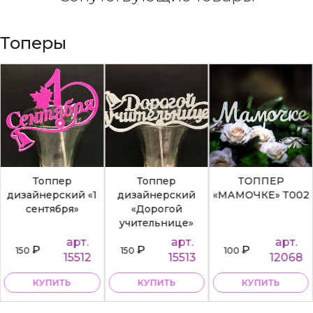
Топеры
Топпер
Топпер
ТОППЕР
дизайнерский «1
дизайнерский
«МАМОЧКЕ» Т002
сентября»
«Дорогой
учительнице»
арт.
арт.
арт.
₽
₽
₽
150
150
100
15512
15513
12068
КУПИТЬ
КУПИТЬ
КУПИТЬ