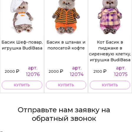
Басик Шеф-повар,
Басик в штанах и
Кот Басик в
игрушка BudiBasa
полосатой кофте
пиджаке в
сиреневую клетку,
игрушка BudiBasa
арт.
арт.
арт.
₽
₽
₽
2000
2000
2100
12076
12074
12075
КУПИТЬ
КУПИТЬ
КУПИТЬ
Отправьте нам заявку на
обратный звонок