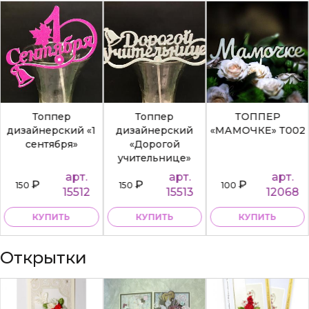
Топпер
Топпер
ТОППЕР
дизайнерский «1
дизайнерский
«МАМОЧКЕ» Т002
сентября»
«Дорогой
учительнице»
арт.
арт.
арт.
₽
₽
₽
150
150
100
15512
15513
12068
КУПИТЬ
КУПИТЬ
КУПИТЬ
Открытки