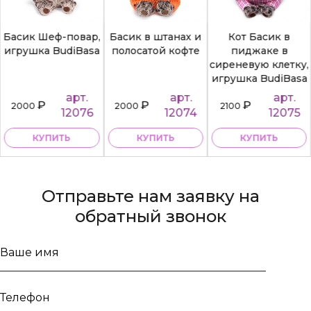
Басик Шеф-повар,
Басик в штанах и
Кот Басик в
игрушка BudiBasa
полосатой кофте
пиджаке в
сиреневую клетку,
игрушка BudiBasa
арт.
арт.
арт.
₽
₽
₽
2000
2000
2100
12076
12074
12075
КУПИТЬ
КУПИТЬ
КУПИТЬ
Отправьте нам заявку на
обратный звонок
Ваше
имя