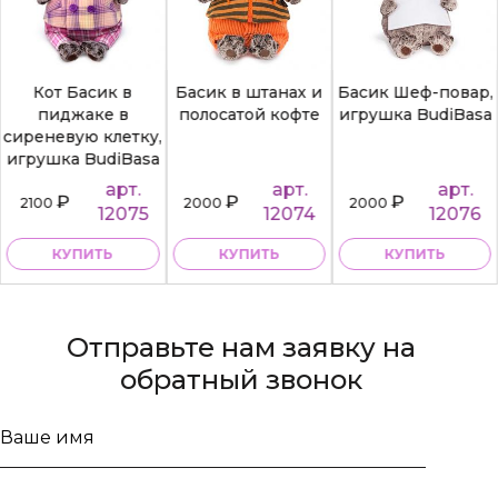
Кот Басик в
Басик в штанах и
Басик Шеф-повар,
пиджаке в
полосатой кофте
игрушка BudiBasa
сиреневую клетку,
игрушка BudiBasa
арт.
арт.
арт.
₽
₽
₽
2100
2000
2000
12075
12074
12076
КУПИТЬ
КУПИТЬ
КУПИТЬ
Отправьте нам заявку на
обратный звонок