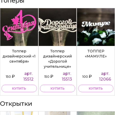
Топеры
Топпер
Топпер
ТОППЕР
дизайнерский «1
дизайнерский
«МАМУЛЕ»
сентября»
«Дорогой
учительнице»
арт.
арт.
арт.
₽
₽
₽
150
150
100
15512
15513
12066
КУПИТЬ
КУПИТЬ
КУПИТЬ
Открытки