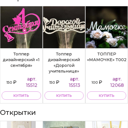
Топпер
Топпер
ТОППЕР
дизайнерский «1
дизайнерский
«МАМОЧКЕ» Т002
сентября»
«Дорогой
учительнице»
арт.
арт.
арт.
₽
₽
₽
150
150
100
15512
15513
12068
КУПИТЬ
КУПИТЬ
КУПИТЬ
Открытки