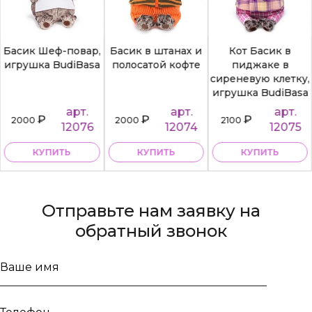
Басик Шеф-повар,
Басик в штанах и
Кот Басик в
игрушка BudiBasa
полосатой кофте
пиджаке в
сиреневую клетку,
игрушка BudiBasa
арт.
арт.
арт.
₽
₽
₽
2000
2000
2100
12076
12074
12075
КУПИТЬ
КУПИТЬ
КУПИТЬ
Отправьте нам заявку на
обратный звонок
Ваше