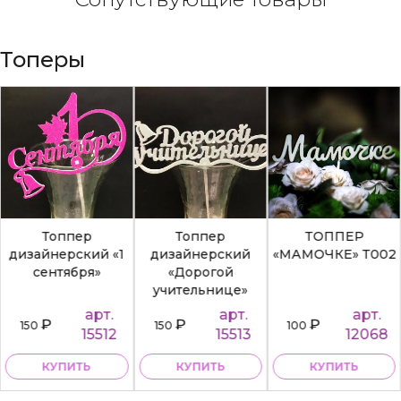
Топеры
Топпер
Топпер
ТОППЕР
дизайнерский «1
дизайнерский
«МАМОЧКЕ» Т002
сентября»
«Дорогой
учительнице»
арт.
арт.
арт.
₽
₽
₽
150
150
100
15512
15513
12068
КУПИТЬ
КУПИТЬ
КУПИТЬ