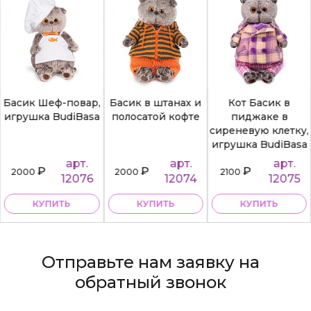
Басик Шеф-повар,
Басик в штанах и
Кот Басик в
игрушка BudiBasa
полосатой кофте
пиджаке в
сиреневую клетку,
игрушка BudiBasa
арт.
арт.
арт.
₽
₽
₽
2000
2000
2100
12076
12074
12075
КУПИТЬ
КУПИТЬ
КУПИТЬ
Отправьте нам заявку на
обратный звонок